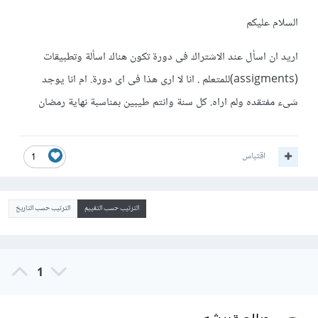
السلام عليكم
اريد ان اسأل عند الاشتراك فى دورة تكون هناك اسألة وتطبيقات
(assigments)للمتعلم . انا لا ارى هذا فى اى دورة. ام انا يوجد
شىء مفتقده ولم اراه. كل سنة وانتم طيبين بمناسبة نهاية رمضان
اقتباس
1
الترتيب حسب التقييم
الترتيب حسب التاريخ
1