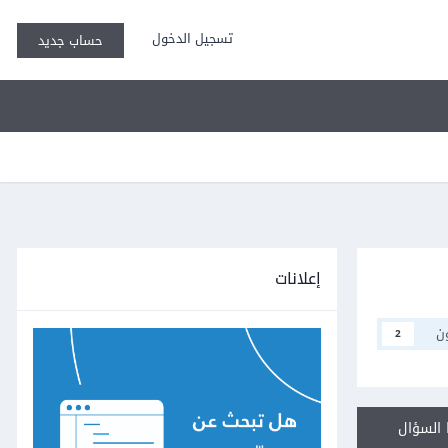
تسجيل الدخول
حساب جديد
إعلانات
ن
2
السؤال