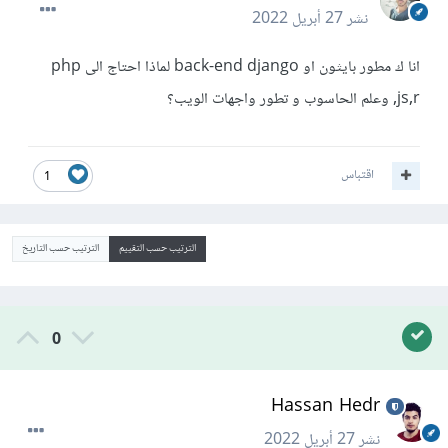
نشر
27 أبريل 2022
انا ك مطور بايثون او back-end django لماذا احتاج الى php
,js,r وعلم الحاسوب و تطور واجهات الويب؟
اقتباس
1
الترتيب حسب التقييم
الترتيب حسب التاريخ
0
Hassan Hedr
نشر
27 أبريل 2022