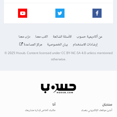
عن أكاديمية حسوب
الأسئلة الشائعة
اكتب معنا
درّب معنا
إرشادات الاستخدام
بيان الخصوصية
مركز المساعدة
© 2025
Hsoub
.
Content licensed under
CC BY-NC-SA 4.0
unless mentioned
otherwise.