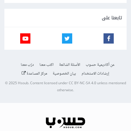
تابعنا على
عن أكاديمية حسوب
الأسئلة الشائعة
اكتب معنا
درّب معنا
إرشادات الاستخدام
بيان الخصوصية
مركز المساعدة
© 2025
Hsoub
.
Content licensed under
CC BY-NC-SA 4.0
unless mentioned
otherwise.