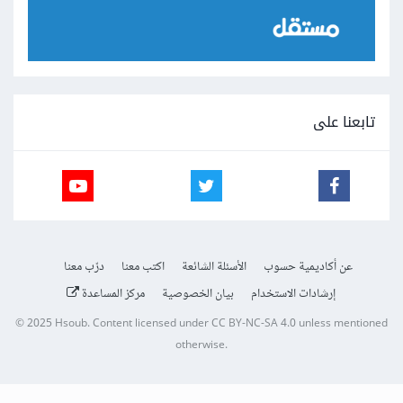
تابعنا على
عن أكاديمية حسوب
الأسئلة الشائعة
اكتب معنا
درّب معنا
إرشادات الاستخدام
بيان الخصوصية
مركز المساعدة
© 2025
Hsoub
.
Content licensed under
CC BY-NC-SA 4.0
unless mentioned
otherwise.