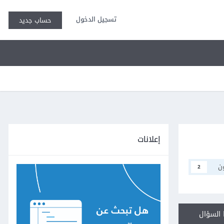
تسجيل الدخول
حساب جديد
إعلانات
ن
2
السؤال