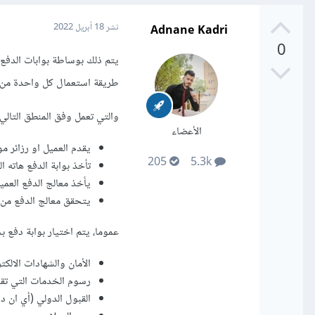
Adnane Kadri
نشر
18 أبريل 2022
0
يتم ذلك بوساطة بوابات الدفع 
طريقة استعمال كل واحدة من ه
والتي تعمل وفق المنطق التالي
الأعضاء
يقدم العميل او رزائر م
205
5.3k
تأخذ بوابة الدفع هاته ا
يأخذ معالج الدفع العمي
يتحقق معالج الدفع من 
عموما، يتم اختيار بوابة دفع
الأمان والشهادات الالكت
رسوم الخدمات التي تقدم
القبول الدولي (أي ان د