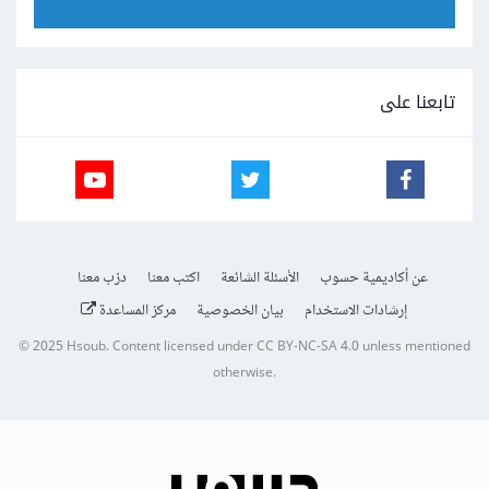
تابعنا على
عن أكاديمية حسوب
الأسئلة الشائعة
اكتب معنا
درّب معنا
إرشادات الاستخدام
بيان الخصوصية
مركز المساعدة
© 2025
Hsoub
.
Content licensed under
CC BY-NC-SA 4.0
unless mentioned
otherwise.