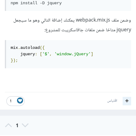
npm install -D jquery
وضمن ملف webpack.mix.js يمكنك إضافة التالي وهو ما سيجعل
jquery متاحًا ضمن ملفات جافاسكريبت للمشروع:
mix
.
autoload
({
    jquery
:
[
'$'
,
'window.jQuery'
]
});
اقتباس
1
1