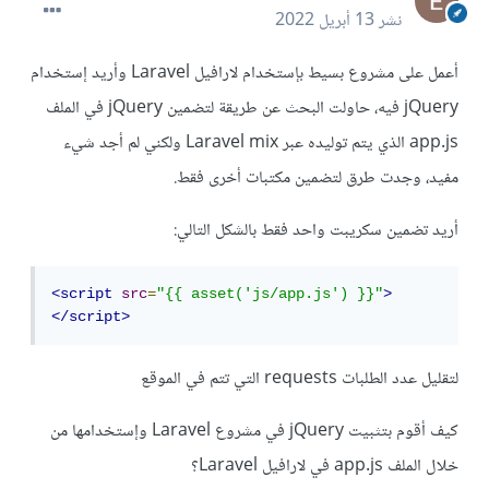
نشر
13 أبريل 2022
أعمل على مشروع بسيط بإستخدام لارافيل Laravel وأريد إستخدام
jQuery فيه، حاولت البحث عن طريقة لتضمين jQuery في الملف
app.js الذي يتم توليده عبر Laravel mix ولكني لم أجد شيء
مفيد، وجدت طرق لتضمين مكتبات أخرى فقط.
أريد تضمين سكريبت واحد فقط بالشكل التالي:
<script
src
=
"{{ asset('js/app.js') }}"
>
</script>
لتقليل عدد الطلبات requests التي تتم في الموقع
كيف أقوم بتثبيت jQuery في مشروع Laravel وإستخدامها من
خلال الملف app.js في لارافيل Laravel؟