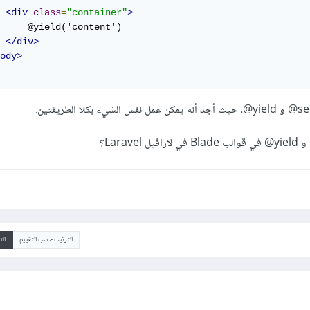
<div
class
=
"container"
>
     @yield('content')

</div>
ody>
الترتيب حسب التقييم
ال