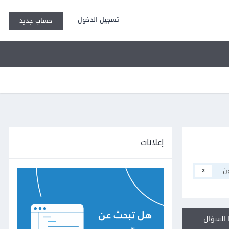
تسجيل الدخول
حساب جديد
إعلانات
ن
2
السؤال