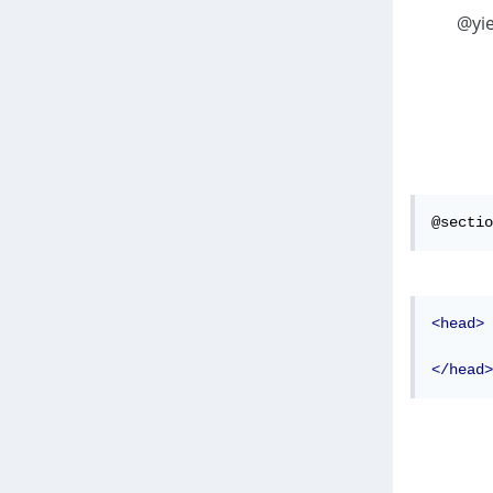
‎@sect لتعريف قسم أو جزء لإضافة المحتوى، بينما تعرض التعليمة ‎@yield
@sectio
<head>
</head>