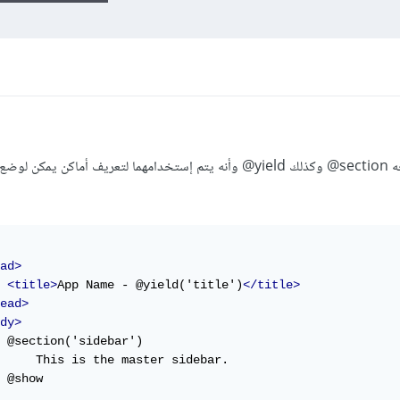
في توثيق لارافيل Laravel تم ذكر الموجه section@ وكذلك yield@ وأنه يتم إستخدامهما لتعريف أماكن ي
ad>
<title>
App Name - @yield('title')
</title>
ead>
dy>
 @section('sidebar')

     This is the master sidebar.

 @show
