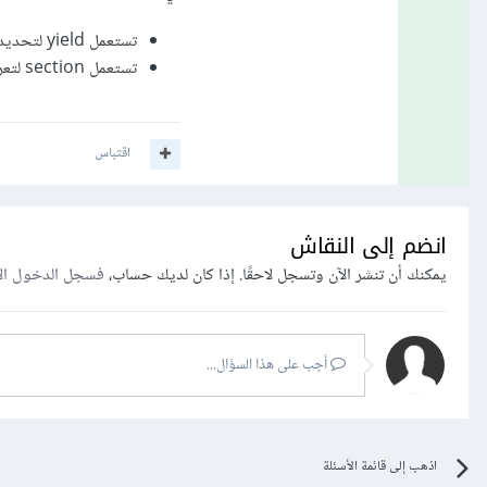
تستعمل yield لتحديد موضع حقن العناصر والمحتويات في ملف العرض الأب.
تستعمل section لتعريف قسم معين في ملف العرض الابن.
اقتباس
انضم إلى النقاش
يمكنك أن تنشر الآن وتسجل لاحقًا. إذا كان لديك حساب،
فسجل الدخول ال
أجب على هذا السؤال...
اذهب إلى قائمة الأسئلة