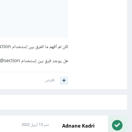
لكن لم أفهم ما الفرق بين إستخدام section@ و yield@، حيث أجد أنه يمكن عمل نفس الشيء بكلا الطريقتين.
هل يوجد فرق بين إستخدام section@ و yield@ في قوالب Blade في لارافيل Laravel؟
اقتباس
Adnane Kadri
نشر
13 أبريل 2022