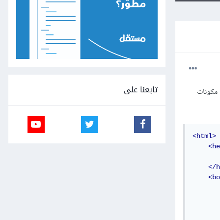
تابعنا على
مكن لوضع مكونات
<html>
<he
</h
<bo
       
       
       