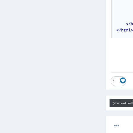
       
</b
</html>
1
ترتيب حسب التاريخ