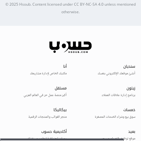
© 2025
Hsoub
.
Content licensed under
CC BY-NC-SA 4.0
unless mentioned
otherwise.