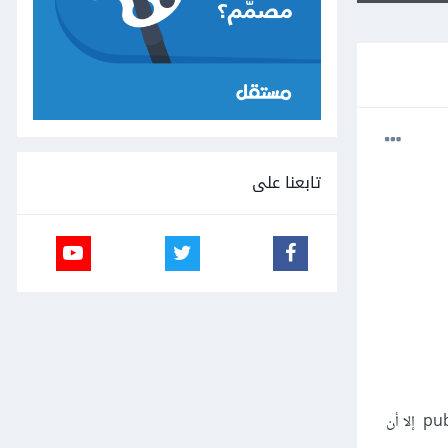
تابعنا على
لكن هذا الاخير يظهر لي خطأ مفاده أن الوصلة (link) موجودة بالفعل وعليه قمت بحذف ملف storage الموجود في public إلا أن