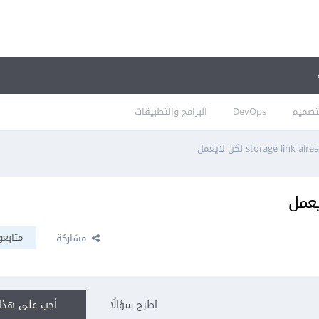
تصميم
DevOps
البرامج والتطبيقات
storage link a لكن لايعمل
متابعو
مشاركة
اطرح سؤالًا
أجب على هذا 