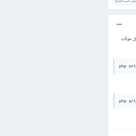
ترتيب حسب التاريخ
 بشكل مؤقت
php art
php art