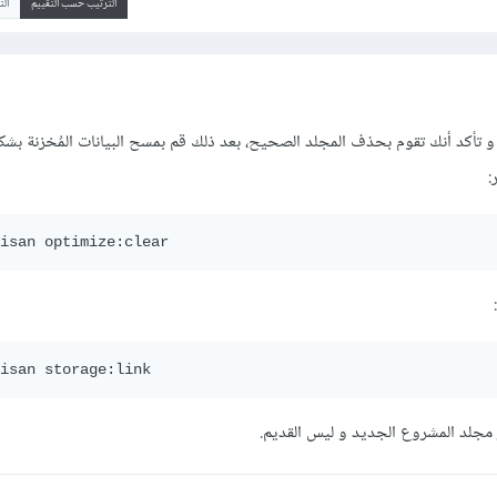
الترتيب حسب التقييم
ال
رب حذف المٌجلد storage و تأكد أنك تقوم بحذف المجلد الصحيح، بعد ذلك قم بمسح البيانات المُخزنة
isan optimize:clear
isan storage:link
ر مجلد المشروع الجديد و ليس القديم.