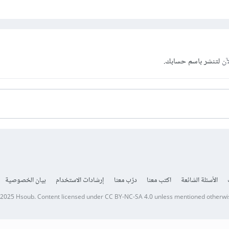
آن
لتنشر باسم حسابك.
الأسئلة الشائعة
اكتب معنا
درّب معنا
إرشادات الاستخدام
بيان الخصوصية
 2025
Hsoub
.
Content licensed under
CC BY-NC-SA 4.0
unless mentioned otherwi