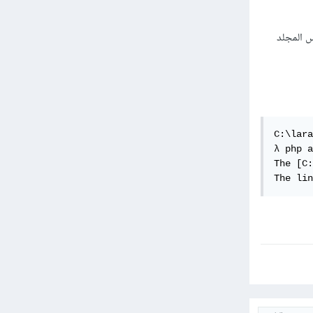
 القديم اي ليس المجلد
C:\lara
λ php a
The [C:
The lin