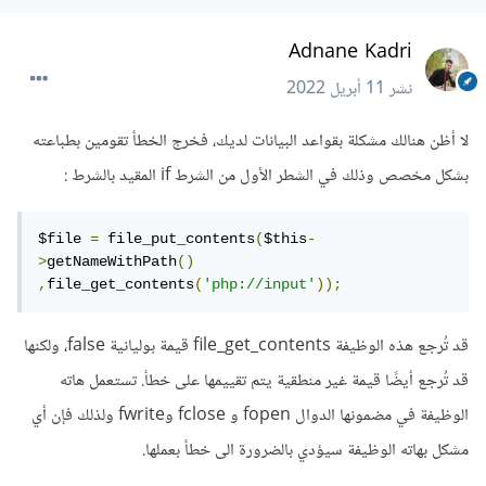
Adnane Kadri
نشر
11 أبريل 2022
لا أظن هنالك مشكلة بقواعد البيانات لديك، فخرج الخطأ تقومين بطباعته
بشكل مخصص وذلك في الشطر الأول من الشرط if المقيد بالشرط :
$file 
=
 file_put_contents
(
$this
-
>
getNameWithPath
()
,
file_get_contents
(
'php://input'
));
قد تُرجع هذه الوظيفة file_get_contents قيمة بوليانية false، ولكنها
قد تُرجع أيضًا قيمة غير منطقية يتم تقييمها على خطأ. تستعمل هاته
الوظيفة في مضمونها الدوال fopen و fclose وfwrite ولذلك فإن أي
مشكل بهاته الوظيفة سيؤدي بالضرورة الى خطأ بعملها.