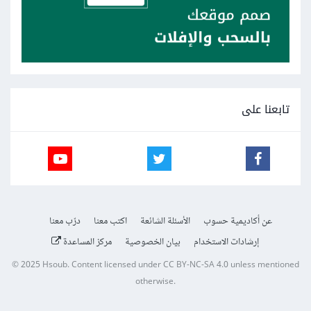
تابعنا على
عن أكاديمية حسوب
الأسئلة الشائعة
اكتب معنا
درّب معنا
إرشادات الاستخدام
بيان الخصوصية
مركز المساعدة
© 2025
Hsoub
.
Content licensed under
CC BY-NC-SA 4.0
unless mentioned
otherwise.