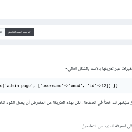
الترتيب حسب التقييم
ال
رات عبر تعريفها بالإسم بالشكل التالي:-
e('admin.page', ['username'=>'emad', 'id'=>12]) }}
رز سيُظهر لك خطأ في الصفحة ، لكن بهذه الطريقة من المفترض أن يعمل الكود ال
لي لمعرفة المزيد من التفاصيل