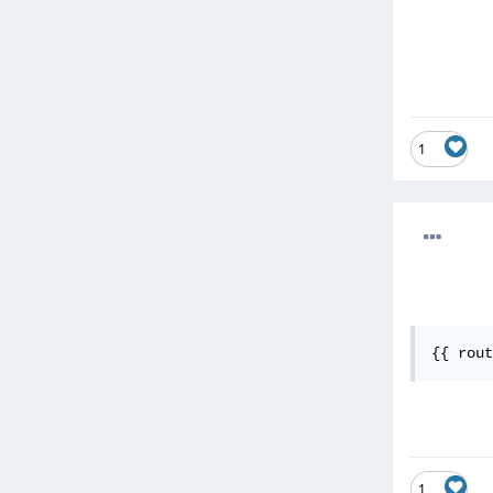
1
{{ rout
1