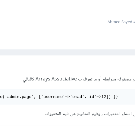
Ahm
بطة أو ما تعرف ب Arrays Associative كالتالي
e('admin.page', ['username'=>'emad','id'=>12]) }}
 اسماء المتغيرات , وقيم المفاتيح هي قيم المتغيرات