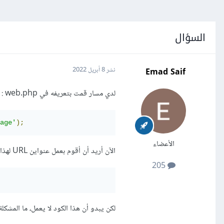
السؤال
Emad Saif
نشر
8 أبريل 2022
لدي مسار قمت بتعريفه في web.php :
age'
);
الأعضاء
الآن أريد أن أقوم بعمل عنواين URL لهذا المسار في أحد قوالب blade، لذلك قمت بكتابة الكود:
205
لكن يبدو أن هذا الكود لا يعمل، ما المشكلة هنا 