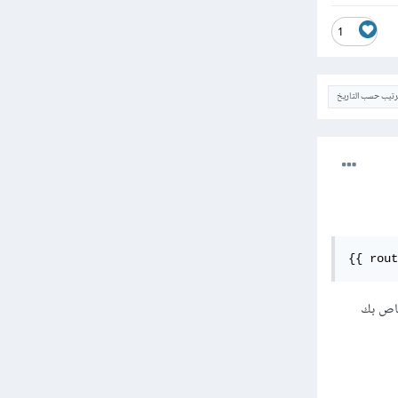
1
ترتيب حسب التاريخ
{{ rout
خاص بك