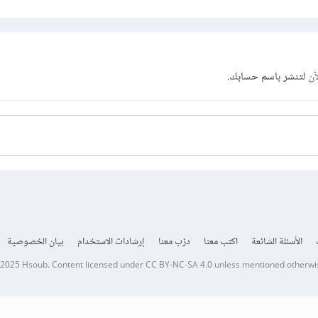
آن
لتنشر باسم حسابك.
الأسئلة الشائعة
اكتب معنا
درّب معنا
إرشادات الاستخدام
بيان الخصوصية
 2025
Hsoub
.
Content licensed under
CC BY-NC-SA 4.0
unless mentioned otherwi