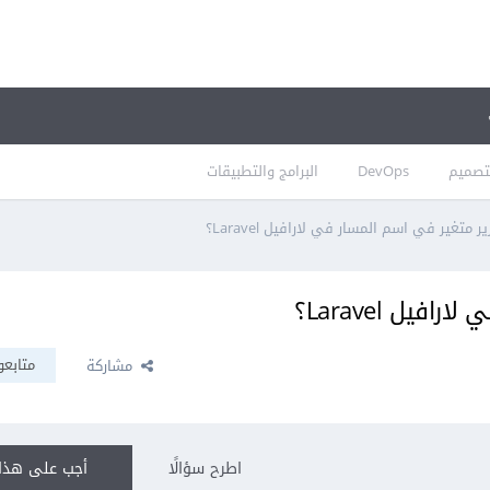
تصميم
DevOps
البرامج والتطبيقات
 متغير في اسم المسار في لارافيل Laravel؟
يل Laravel؟
متابعو
مشاركة
اطرح سؤالًا
أجب على هذا 