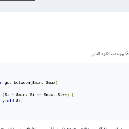
n
 get_between
(
$min
,
 $max
)
(
$i 
=
 $min
;
 $i 
<=
 $max
;
 $i
++)
{
yield
 $i
;