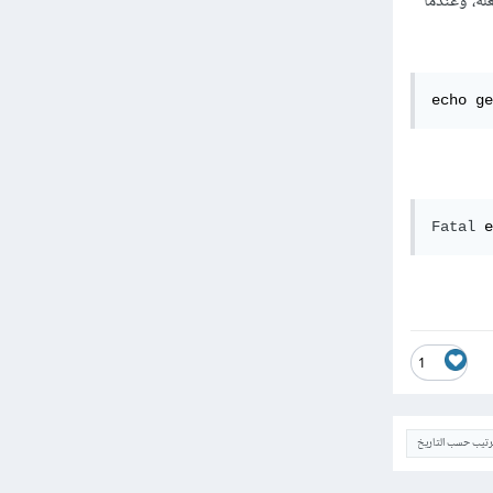
 لكن لم أفهم معنى yield هنا وما الذي تفعله، وعندما
echo ge
Fatal
 e
1
ترتيب حسب التاريخ