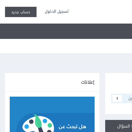
تسجيل الدخول
حساب جديد
إعلانات
ن
2
السؤال