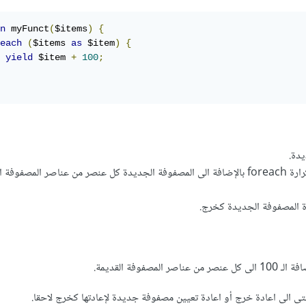
n
 myFunct
(
$items
)
{
each
(
$items 
as
 $item
)
{
yield
 $item 
+
100
;
دة.
نقوم تباعا باستعمال تكرارة foreach بالإضافة الى المصفوفة الجديدة كل عنصر من عناصر المصفوف
دة المصفوفة الجديدة كخرج.
المصفوفة القديمة.
 الى اعادة خرج أو اعادة تعيين مصفوفة جديدة لإعادتها كخرج لاحقا.