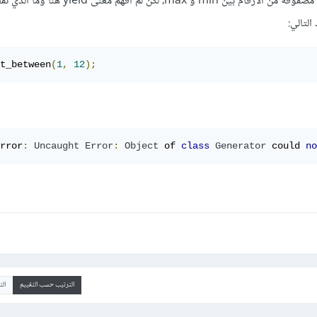
من المفترض أن يقوم الكود السابق بتوليد مصفوفة من الأرقام بين min و max،
التالي:
t_between
(
1
,
12
);
rror
:
Uncaught
Error
:
Object
 of 
class
Generator
 could 
no
الترتيب حسب التقييم
ال