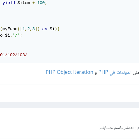
yield
 $item 
+
100
;
(
myFunc
([
1
,
2
,
3
])
as
 $i
){
o $i
.
'/'
;
01/102/103/
على
المولدات في PHP
و
PHP Object Iteration
.
آن
لتنشر باسم حسابك.