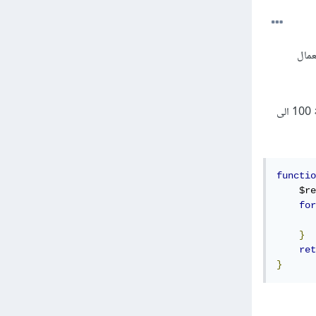
ى تقتضي استعمال
تعد المولدات في PHP تقدم طريقة أسرع وأسهل لإستخدام المكررات Iterators، فبدل السياق التالي لإضافة 100 الى
functio
    $re
for
       
}
ret
}