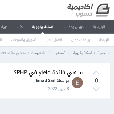
الرئيسية
دروس ومقالات
أسئلة وأجوبة
كتب
دورات
البرمجة
ريادة الأعمال
العمل الحر
التسويق والمبيعات
ال
الرئيسية
أسئلة وأجوبة
الأقسام
أسئلة البرمجة
ما هي فائدة yield في PHP؟
ما هي فائدة yield في PHP؟
0
بواسطة Emad Saif
8 أبريل 2022