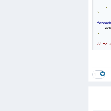
}
}
foreach
    ech
}
// => 1
1