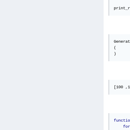
print_r
Generat
(

)
[100 ,1
functio
for