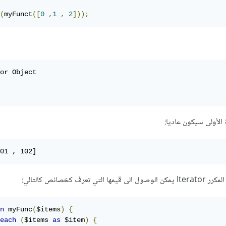
(
myFunct
([
0
,
1
,
2
]));
or Object

 الأولى سيكون عاديا:
01 , 102]
ف كخصائص كالتالي:
n
 myFunc
(
$items
)
{
each
(
$items 
as
 $item
)
{