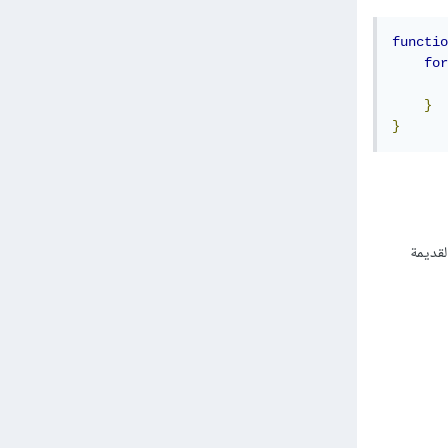
functio
for
}
}
ة القديمة