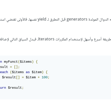
ينبغي أولا فهم ما الذي تقوم به الدوال المولدة generators قبل التطرق لـ yield نفسها، فالأول
n
 myFunct
(
$items
)
{
sult 
=
[];
each
(
$items 
as
 $item
)
{
 $result
[]
=
 $item 
+
100
;
urn
 $result
;