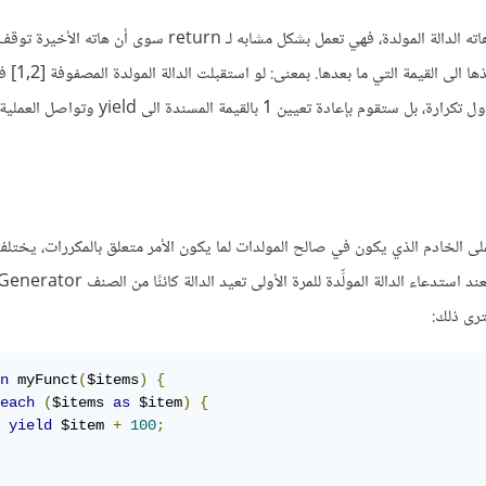
و yield هنا هي أساس عمل هاته الدالة المولدة، فهي تعمل بشكل مشابه لـ return سوى أن هاته
الشيفرة. و yield تواصل 
 الخادم الذي يكون في صالح المولدات لما يكون الأمر متعلق بالمكررات، يختلف 
ترى ذلك:
n
 myFunct
(
$items
)
{
each
(
$items 
as
 $item
)
{
yield
 $item 
+
100
;