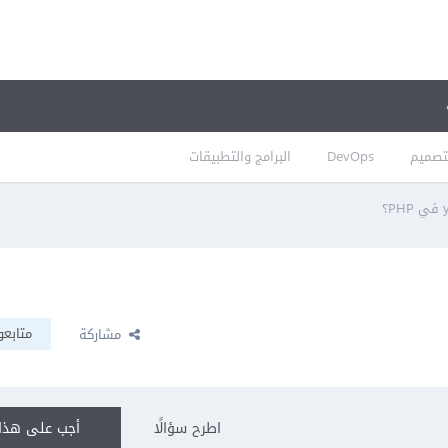
تصميم
DevOps
البرامج والتطبيقات
متابعو
مشاركة
اطرح سؤالًا
أجب على هذا 