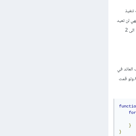
 الأخيرة توقف تنفيذ
تنفيذها الى القيمة التي ما بعدها. بمعنى: لو استقبلت الدالة المولدة المصفوفة [1,2] فهي لن تعيد
1 وتوقف تنفيذ الشيفرة عند اول تكرارة، بل ستقوم بإعادة تعيين 1 بالقيمة المسندة الى yield وتواصل العملية الى 2
العائد في
كل من الأولى والثانية قليلا. فعند استدعاء الدالة المولِّدة للمرة الأولى تعيد الدالة كائنًا من الصنف Generator.ولو قمت
functio
for
}
}