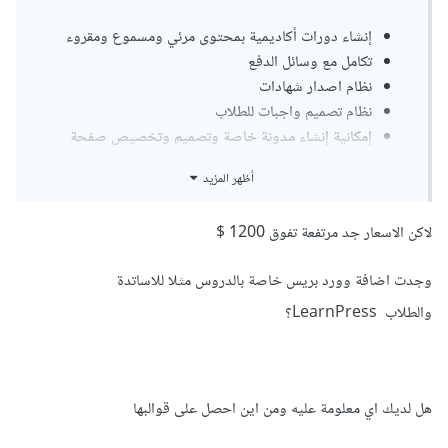
إنشاء دورات أكاديمية بمحتوى مرئي ومسموع ومقروء
تكامل مع وسائل الدفع
نظام اصدار شهادات
نظام تصميم واجبات للطلاب
إمكانية إنشاء مدونة خاصة وتصميم وتخصيص صفحة
الدورة
أظهر المزيد
في حال رغبت بتطوير مشروع خاص بمزايا معينة مطلوبة يمكنك
لاكن الاسعار جد مرتفعة تفوق 1200 $
إضافة مشروعك في
مستقل
وتوضيح كافة المتطلبات وسيتقدم من
يمتلك الخبرة الكافية لتطوير المشروع بعرضه
وجدت اضافة وورد بريس خاصة بالدروس مثلا للاساتدة
والطلاب LearnPress؟
هل لديك اي معلومة عليه ومن اين احصل على قوالبها