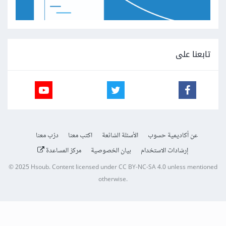
تابعنا على
عن أكاديمية حسوب
الأسئلة الشائعة
اكتب معنا
درّب معنا
إرشادات الاستخدام
بيان الخصوصية
مركز المساعدة
© 2025
Hsoub
.
Content licensed under
CC BY-NC-SA 4.0
unless mentioned
otherwise.