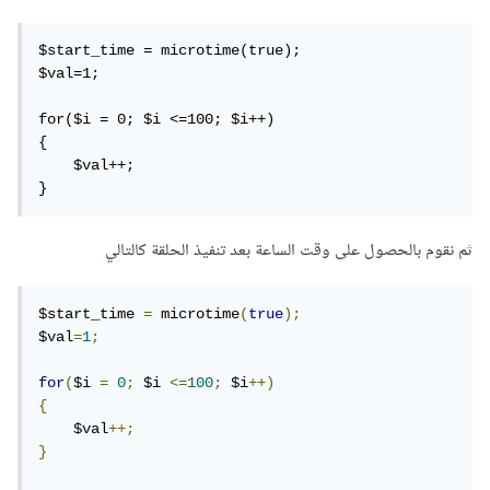
$start_time = microtime(true); 

$val=1; 

for($i = 0; $i <=100; $i++) 

{ 

    $val++; 

}  
ثم نقوم بالحصول على وقت الساعة بعد تنفيذ الحلقة كالتالي
$start_time 
=
 microtime
(
true
);
$val
=
1
;
for
(
$i 
=
0
;
 $i 
<=
100
;
 $i
++)
{
    $val
++;
}