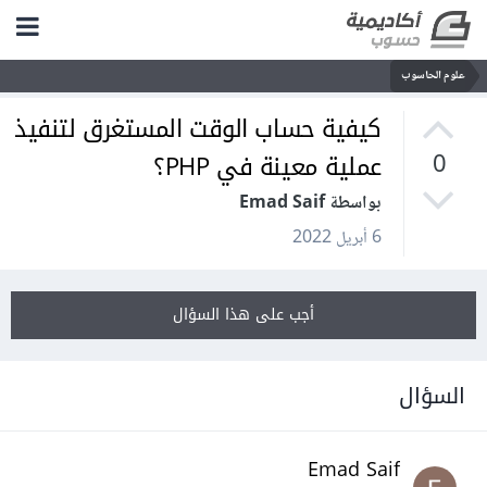
علوم الحاسوب
كيفية حساب الوقت المستغرق لتنفيذ
عملية معينة في PHP؟
0
بواسطة Emad Saif
6 أبريل 2022
أجب على هذا السؤال
السؤال
Emad Saif