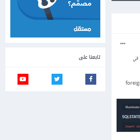
تابعنا على
 في
foreign key for team_id 