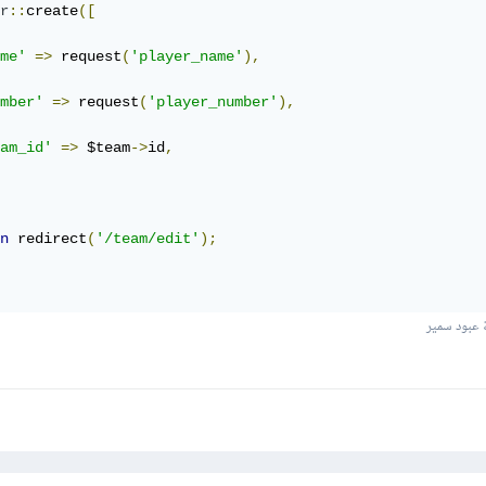
r
::
create
([
me'
=>
 request
(
'player_name'
),
mber'
=>
 request
(
'player_number'
),
am_id'
=>
 $team
->
id
,
n
 redirect
(
'/team/edit'
);
عبود سمير