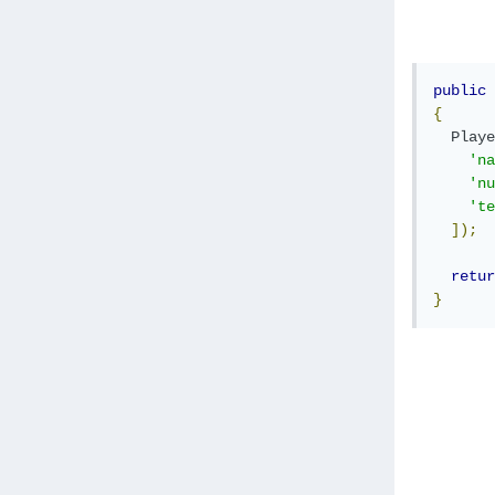
public
{
Playe
'na
'nu
'te
]);
retur
}