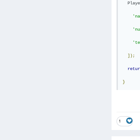
Playe
'na
'nu
'te
]);
retur
}
1