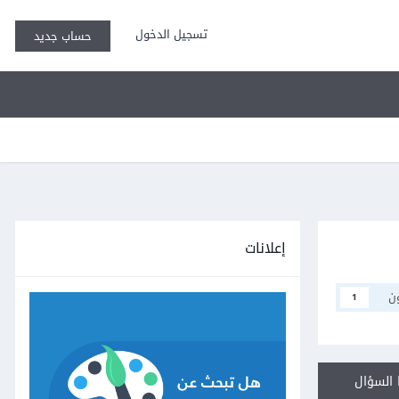
تسجيل الدخول
حساب جديد
إعلانات
ن
1
السؤال