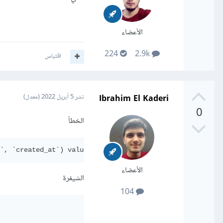
الأعضاء
224
2.9k
اقتباس
Ibrahim El Kaderi
نشر
5 أبريل 2022
(معدل)
0
الخطأ
`, `created_at`) values (neymar, 8, ?, 2022-04-05 11:55:
الأعضاء
الشيفرة
104