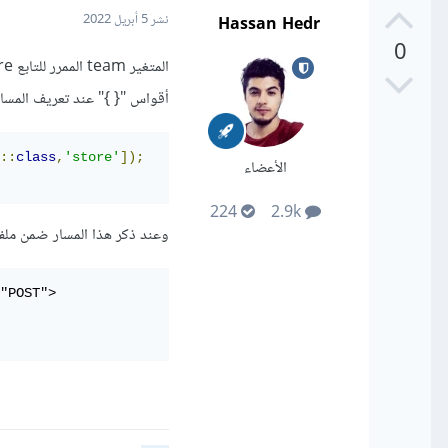
Hassan Hedr
نشر
5 أبريل 2022
0
أقواس "{ }" عند تعريف المسار
::
class
,
'store'
]);
الأعضاء
224
2.9k
وعند ذكر هذا المسار ضمن ملفات العرض يجب تبديل eam
"POST">
