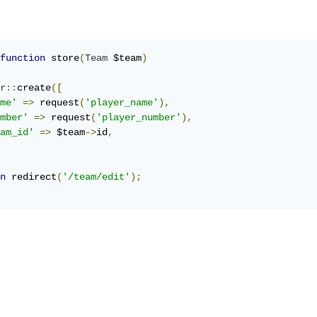
function
 store
(
Team
 $team
)
r
::
create
([
me'
=>
 request
(
'player_name'
),
mber'
=>
 request
(
'player_number'
),
am_id'
=>
 $team
->
id
,
n
 redirect
(
'/team/edit'
);