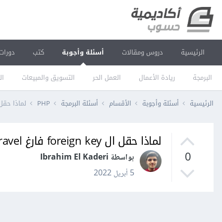
الرئيسية
دروس ومقالات
أسئلة وأجوبة
كتب
دورات
البرمجة
ريادة الأعمال
العمل الحر
التسويق والمبيعات
ال
الرئيسية
أسئلة وأجوبة
الأقسام
أسئلة البرمجة
PHP
لماذا حقل ال foreign key ف
لماذا حقل ال foreign key فارغ laravel
0
بواسطة Ibrahim El Kaderi
5 أبريل 2022