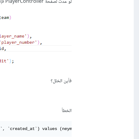
لو عدت لصفحة PlayerController فإني قمت باستدعاء رقم الفريق
فأين الخلل؟
الخطأ