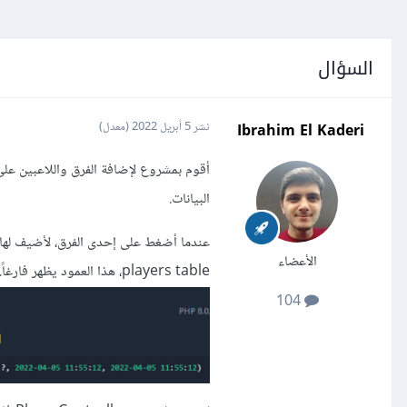
السؤال
Ibrahim El Kaderi
نشر
5 أبريل 2022
(معدل)
أقوم بمشروع لإضافة الفرق واللاعبين على 
البيانات.
الأعضاء
players table، هذا العمود يظهر فارغاً. كما في الخطأ أدناه.
104