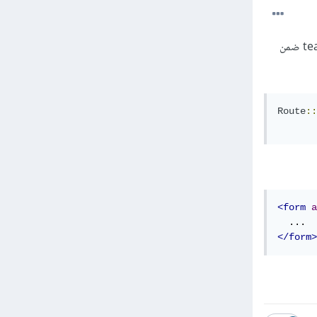
المتغير team الممرر للتابع store ضمن المتحكم لا يتم جلبه بشكل صحيح، يجب التأكد من تعريف متغير team ضمن
Route
::
<form
a
</form>