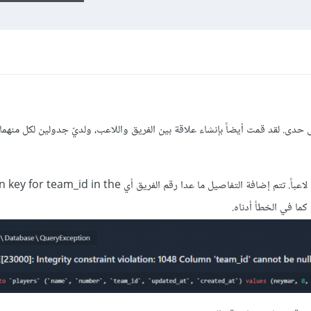
حدى. لقد قمت أيضاً بإنشاء علاقة بين الفريق واللاعب، ولديّ جدولين لكل منهما
عندما أضغط على إحدى الفرق، لأضيف لها لاعباً. تتم إضافة التفاصيل ما عدا رقم الفريق أي in the