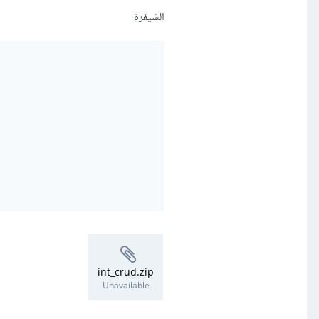
الشيفرة
int_crud.zip
Unavailable