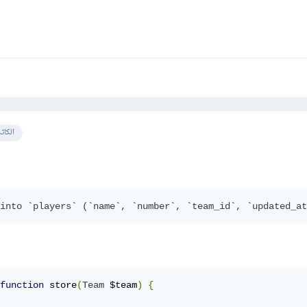
الكات
into `players` (`name`, `number`, `team_id`, `updated_at
function
 store
(
Team
 $team
)
{