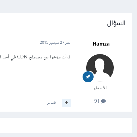
السؤال
Hamza
نشر
27 سبتمبر 2015
قرأت مؤخرا عن مصطلح CDN في أحد الصفحات على الفايسبوك، أريد توضيحا أكثر حول المفهوم، وعلاقته وتأثيره على السيو ؟
الأعضاء
91
اقتباس