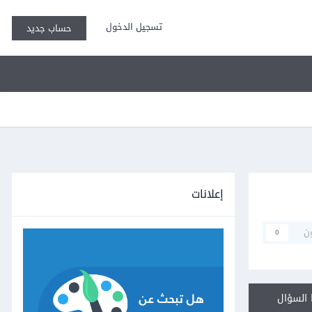
تسجيل الدخول
حساب جديد
إعلانات
ن
0
السؤال