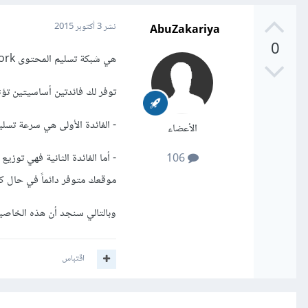
AbuZakariya
نشر
3 أكتوبر 2015
0
هي شبكة تسليم المحتوى Content Delivery Network أو اختصاراً CDN تهتم بتسريع صفحات الويب،
توفر لك فائدتين أساسيتين تؤث
- الفائدة الأولى هي سرعة تسل
الأعضاء
- أما الفائدة الثانية فهي تو
106
موقعك متوفر دائماً في حال كث
وبالتالي سنجد أن هذه الخاصي
اقتباس