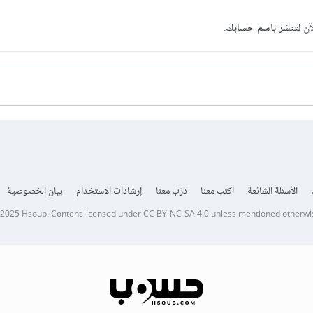
آن
لتنشر باسم حسابك.
الأسئلة الشائعة
اكتب معنا
درّب معنا
إرشادات الاستخدام
بيان الخصوصية
 2025
Hsoub
.
Content licensed under
CC BY-NC-SA 4.0
unless mentioned otherwi