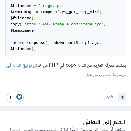
$filename 
=
'image.jpg'
;
$tempImage 
=
 tempnam
(
sys_get_temp_dir
(),
$filename
);
copy
(
'https://www.example.com/image.jpg'
,
$tempImage
);
return
 response
()->
download
(
$tempImage
,
$filename
);
يمكنك معرفة المزيد عن الدالة copy في PHP من خلال
توثيق الدالة في
موسوعة حسوب من هنا
.
اقتباس
1
انضم إلى النقاش
يمكنك أن تنشر الآن وتسجل لاحقًا. إذا كان لديك حساب،
فسجل الدخول