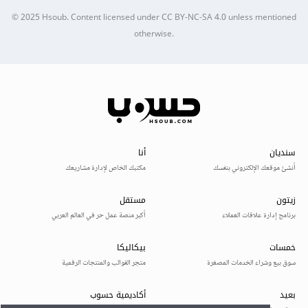
© 2025
Hsoub
.
Content licensed under
CC BY-NC-SA 4.0
unless mentioned
otherwise.