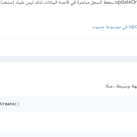
ملاحظة: يقوم التابع updateOrCreate بحفظ السجل مباشرةً في قاعدة البيانات، لذلك ليس عليك إستخدا
ة وبسيطة ، مثلًا
Create
()