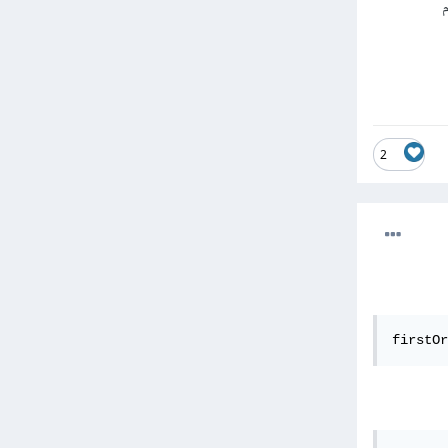
م
2
firstOr