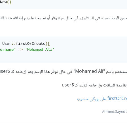
New
()
User
::
firstOrCreate
([
ername'
=>
'Mohamed Ali'
ر هذا الإسم يتم إرجاعه كـ $user
عدة البيانات وإرجاعه كذلك كـ $user
Ah