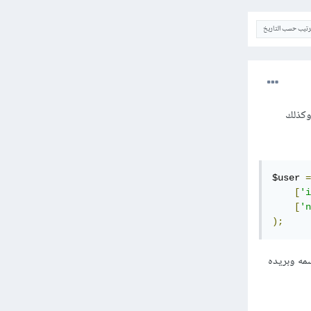
ترتيب حسب التاريخ
عنه، وكذلك
$user 
=
[
'i
[
'n
);
 يتم تغير اسمه وبريده