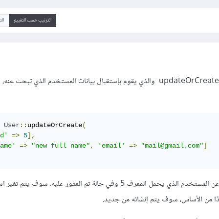
الترتيب حسب التقييم
ال
يوفر لارافيل Laravel التابع updateOrCreate والذي يقوم بإستقبال بيانات المستخدم الذي تبحث 
User
::
updateOrCreate
(
d'
=>
5
],
ame'
=>
"new full name"
,
'email'
=>
"mail@gmail.com"
]
بهذا الشكل سوف يتم البحث عن المستخدم الذي يحمل المعرف 5 وفي حالة تم العثور عليه، سوف
دًا من الأساس، سوف يتم إنشائه من جديد.