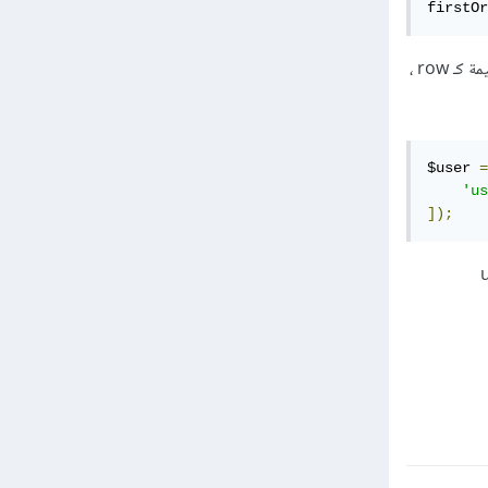
firstOr
تعمل هاتان الدالتان على البحث عن قيمة معينة في الداتابيز ، في حال لم تتوفر أو لم يجدها يتم إضافة هذه القيمة كـ row ،
$user 
=
'us
]);