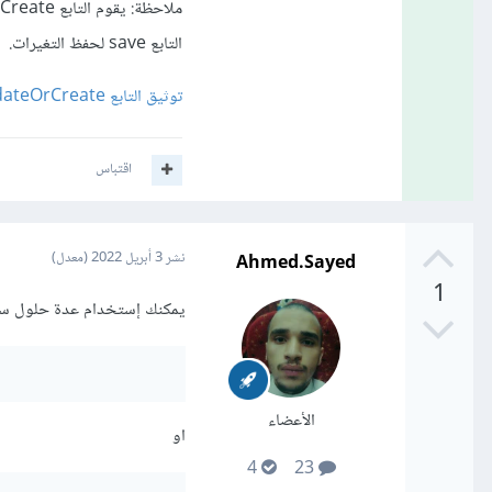
التابع save لحفظ التغيرات.
توثيق التابع updateOrCreate في موسوعة حسوب
اقتباس
Ahmed.Sayed
نشر
3 أبريل 2022
(معدل)
1
يمكنك إستخدام عدة حلول سهل
الأعضاء
او
4
23