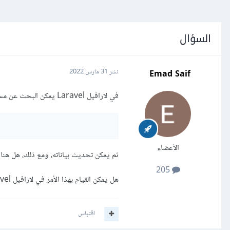
السؤال
Emad Saif
نشر
31 مارس 2022
في لارافيل Laravel يمكن البحث عن مستخدم من خلال id الخاص به:
الأعضاء
ثم يمكن تحديث بياناته، ومع ذلك، هل هن
205
هل يمكن القيام بهذا الأمر في لارافيل Laravel بشكل تلقائي، أم يجب أن أقوم بهذا الأمر يدويًا؟
اقتباس