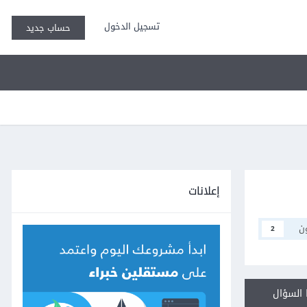
تسجيل الدخول
حساب جديد
إعلانات
ن
2
السؤال