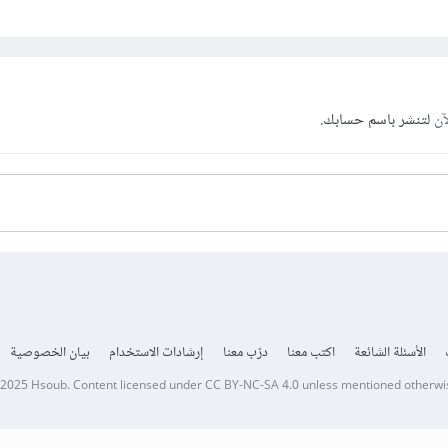
آن
لتنشر باسم حسابك.
الأسئلة الشائعة
اكتب معنا
درّب معنا
إرشادات الاستخدام
بيان الخصوصية
 2025
Hsoub
.
Content licensed under
CC BY-NC-SA 4.0
unless mentioned otherwi