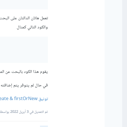
والكود التالي كمثال
يقوم هذا الكود بالبحث عن المستخدم بإسم "Mohamed Ali" في حال توف
في حال لم يتوفر يتم إضافته لقا
توثيق firstOrCreate & firstOrNew على ويكي حسوب
تم التعديل في
3 أبريل 2022
بواسطة med.Sayed