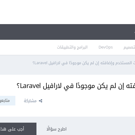
تصميم
DevOps
البرامج والتطبيقات
المستخدم وإضافته إن لم يكن موجودًا في لارافيل Laravel؟
 لم يكن موجودًا في لارافيل Laravel؟
متابعو
مشاركة
اطرح سؤالًا
أجب على هذا 