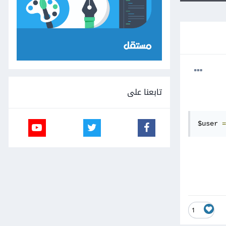
تابعنا على
$user 
=
1