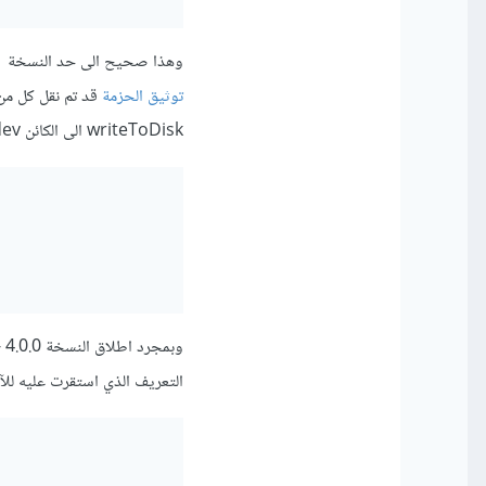
وهذا صحيح الى حد النسخة 4.0.0 - beta.0 من webpack dev-server ففي هاته النسخة وفق ما هو موضح في
توثيق الحزمة
writeToDisk الى الكائن dev لتعرف وفق التالي:
التعريف الذي استقرت عليه للآن