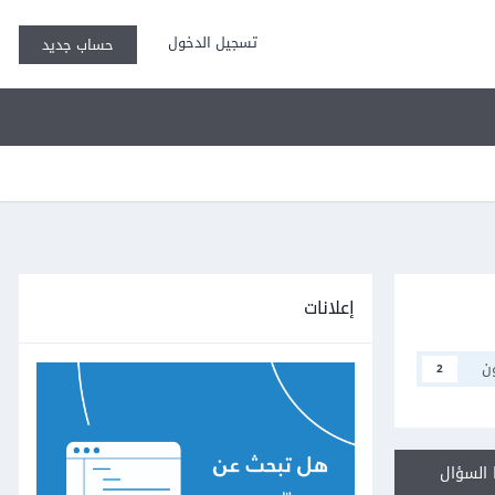
تسجيل الدخول
حساب جديد
إعلانات
ن
2
السؤال