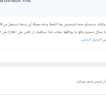
writeToDist
:
true
,
قد لا تحتاج كل ه
ف الخاصية بشكل صحيح وفق ما يوافقها. بجانب هذا سيكفيك ان تكون على اطلاع على ا
التوثيق الرسمي
.
آن
لتنشر باسم حسابك.