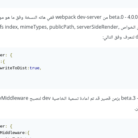
قد تم نقل كل من الخواص fs index, mimeTypes, publicPath, serverSideRender,
er
:
{
:{
writeToDist
:
true
,
.
er
:
{
Middleware
:{