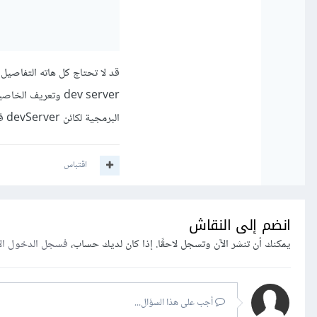
dev server وتعري
البرمجية لكائن devServer في
اقتباس
انضم إلى النقاش
يمكنك أن تنشر الآن وتسجل لاحقًا. إذا كان لديك حساب،
فسجل الدخول ال
أجب على هذا السؤال...