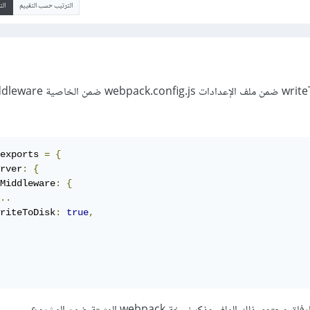
الترتيب حسب التقييم
ال
حاول وضع الخاصية writeToDisk ضمن ملف الإعدادات js
exports 
=
{
rver
:
{
Middleware
:
{
..
riteToDisk
:
true
,