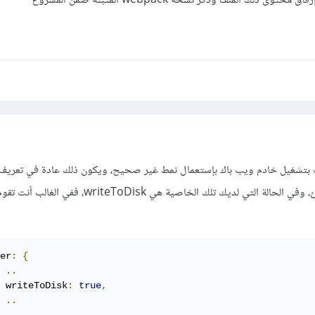
لك الملف وذكر نسخة webpack المثبتة ضمن المشروع
 بتشغيل خادم ويب باك بإستعمال نمط غير صحيح، ويكون ذلك عادة في تعريف
موجودة أو معرفة بشكل خاطئ، وفي الحالة التي لديك تلك الخاصية هي iteToDisk
er
:
{
..
 writeToDisk
:
true
,
..