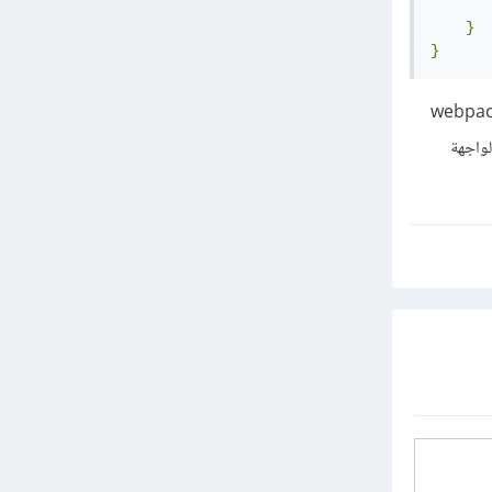
       
}
}
اته التفاصيل ولكنك ستحتاج حتما لتشخيص هذا الخطأ وحله معرفة أي نسخة تستعمل من webpack
لواجهة