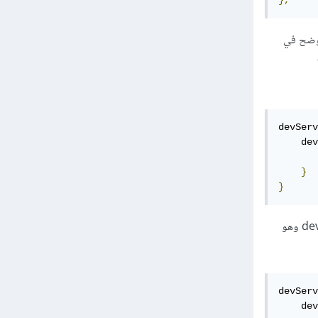
},
devServ
    dev
       
}
}
وبمجرد اطلاق النسخة 4.0.0 - beta.3 بزمن قصير قد تم اعادة تسمية الخاصية dev لتصبح devMiddleware وهو
devServ
    dev