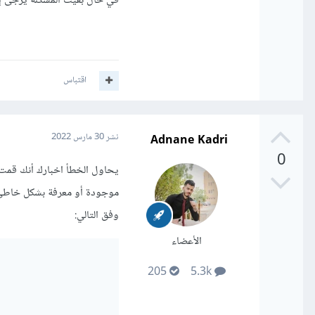
في حال بقيت المشكلة يرجى إرفاق محتوى ذ
اقتباس
Adnane Kadri
نشر
30 مارس 2022
0
يحاول الخطأ اخبارك أنك قمت
وفق التالي:
الأعضاء
205
5.3k