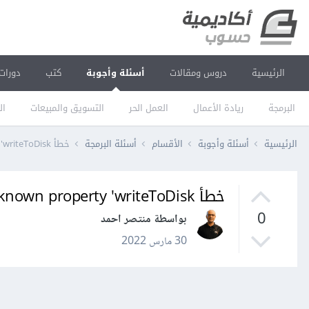
الرئيسية
دروس ومقالات
أسئلة وأجوبة
كتب
دورات
البرمجة
ريادة الأعمال
العمل الحر
التسويق والمبيعات
ال
الرئيسية
أسئلة وأجوبة
الأقسام
أسئلة البرمجة
خطأ unknown property 'writeToDisk' عند محاول تشغيل خادم ويب باك
خطأ unknown property 'writeToDisk' عند محاول تشغيل خادم ويب باك
0
بواسطة منتصر احمد
30 مارس 2022