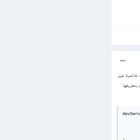
 خاصية غير
wr، ففي الغالب أنت تقوم بتعريفها
devServ
       