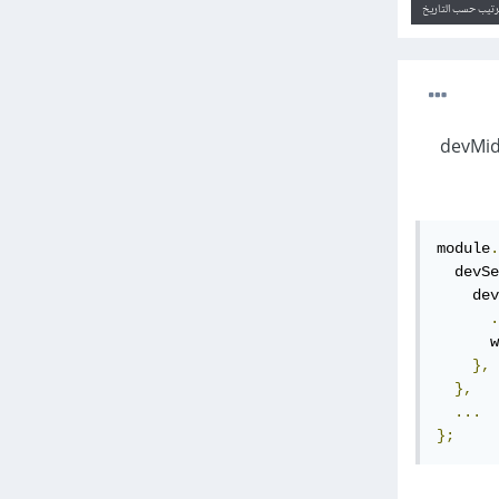
ترتيب حسب التاريخ
webpack.config. ضمن الخاصية devMiddleware
module
.
  devSe
    dev
.
      w
},
},
...
};