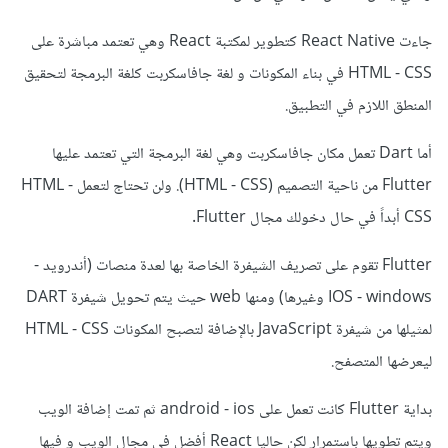
جاءت React Native كتطوير لمكتبة React وهي تعتمد مباشرة على
HTML - CSS في بناء المكونات و لغة جافاسكربت كلغة البرمجة لتحقيق
المنطق اللازم في التطبيق.
أما Dart تعمل مكان جافاسكربت وهي لغة البرمجة التي تعتمد عليها
Flutter من ناحية التصميم (HTML - CSS). ولن تحتاج لتعمل HTML -
CSS أبداً في حال دخولك مجال Flutter.
Flutter تقوم على تصريف الشيفرة الخاصة بها لعدة منصات (أندرويد -
IOS - windows وغيرها) ومنها web حيث يتم تحويل شيفرة DART
لمثيلها من شيفرة JavaScript بالإضافة لتصبح المكونات HTML - CSS
ليعرضها المتصفح.
بداية Flutter كانت تعمل على android - ios ثم تمت إضافة الويب
ويتم تطويها باستمرار لكن حاليا React أفضل في مجال الويب و فيها