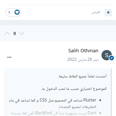
النقطة الثالثة:
اقتباس
1
بالنسبة لتطبيقات الويب تذهب لصالح الرياكت نتيف بفارق بسيط، اما
لبقية التطبيقات فلغة الدارت افضل من الجافا سكربت..
0
Salih Othman
اخيرا افهم من كلامك...لمن هوجديد على عالم البرمجة، فلغة الدارت
واطار فلاتر افضل من لغة جافا سكربت ورياكت؟
نشر
28 مارس 2022
أحسنت تماماً جميع النقاط سليمة.
الموضوع اختياري حسب ما تحب الدخول به.
Flutter تساعد في التصميم مثل CSS و كما تساعد في بناء
التطبيقات لجميع المنصات
Dart ليست مشهورة جداً في BackEnd فعي لغة جديدة