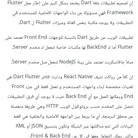
إن تصميم تطبيقات بلغة Dart يعتمد بشكل كبير على إطار عمل Flutter
Framework فهي مسؤولة عن بناء الواجهات الأمامية للمستخدم في
التطبيقات ولا يوجد مكتبة بنفس كفائة وميزات Flutter ل Dart.
تطبيقات الويب عن طريق Dart بالنسبة للوجهات Front End تعتمد على
Flutter أما ك BackEnd لها مكتبات خاصة لتعمل ك مخدم Server.
مثلاً جافاسكربت تعتمد على بيئة NodeJS لتعمل مثل مخدم Server.
إن كلاً من رياكت نتيف React Native ودارت فلاتر Dart Flutter هي
تقنيات مخصصة لبناء واجهات المستخدم و تعمل فقط في جزء Front
End ويمكنها العمل مع أي Back End حيث لا يوجد أي فرق، التطبيقات
تتصل على المخدم حسب بروتوكول الويب HTTP وهي طريقة منفصلة
عن منطق البرمجة، أي ما يربط بين الواجهة الأمامية والخلفية هي فقط
البيانات التي تتم مناقلتها عبر الشبكة وتكون بتنسيق JSON أو XML
والتي يمكن التعامل معها في كل من Front & Back End.