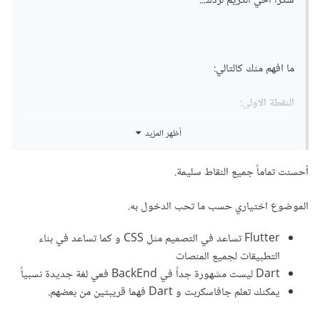
شكرا اخي الكريم لردك...
ما افهم منك كالتالي:
النقطة الاولى:
أظهر المزيد
لا شترط تعلم html and css في حال بناء تطبيقات بلغة الدارت،
لانه هناك ادوات تعوض دور html and css ..
أحسنت تماماً جميع النقاط سليمة.
النقطة الثانية:
الموضوع اختياري حسب ما تحب الدخول به.
يمكن استخدام لغة الدارت في الفروند اند من خلال اطر العمل فلاتر،
Flutter تساعد في التصميم مثل CSS و كما تساعد في بناء
وكمان ممكن استخدامها في الباك اند...بمعنى انه ممكن تطوير تطبيق
التطبيقات لجميع المنصات
Dart ليست مشهورة جداً في BackEnd فعي لغة جديدة نسبياً
بها من البداية حتى النهاية...مثلها مثل لغة الجافاسكربت تستخدم
يمكنك تعلم جافاسكربت و Dart فهما قريبتين من بعضهم.
لتطوير تطبيقات من جهة الفرونت والباك اند.