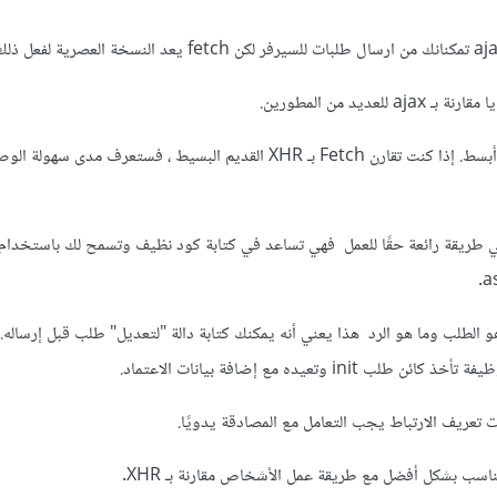
أولاً ، واجهة برمجة التطبيقات أبسط. إذا كنت تقارن Fetch بـ XHR القديم البسيط ، فستعرف مدى 
مبنية على promise وهي طريقة رائعة حقًا للعمل فهي تساعد في كتابة كود نظيف وتسمح لك باستخدا
الطلب وما هو الرد هذا يعني أنه يمكنك كتابة دالة "لتعديل" طلب قبل إرساله.
in وتعيده مع إضافة بيانات الاعتماد.
تعريف الارتباط يجب التعامل مع المصادقة يدويًا.