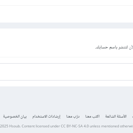
آن
لتنشر باسم حسابك.
الأسئلة الشائعة
اكتب معنا
درّب معنا
إرشادات الاستخدام
بيان الخصوصية
 2025
Hsoub
.
Content licensed under
CC BY-NC-SA 4.0
unless mentioned otherwi