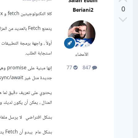
Salah Eddin
0
Beriani2
كلا التكنولوجيتين fetch و ajax تمكنانك من ارسال طلبات للسيرفر لكن fetch يعد النسخة العصرية لفعل ذلك
يتمتع Fetch بالعديد من المزايا مقارنة بـ ajax للعديد من المطورين.
استجابة الطلب.
الأعضاء
إنها 
77
847
جديدة مثل غير async/await.
يحتوي على تعريف دقيق لما هو 
المثال ، يمكن أن يكون لديك وظيفة تأخذ كائن طلب it
بشكل افتراضي لا يرسل ملفات 
بشكل عام يبدو أن Fetch يتناسب بشكل أفضل مع طريقة عمل الأشخاص مقارنة بـ XHR.