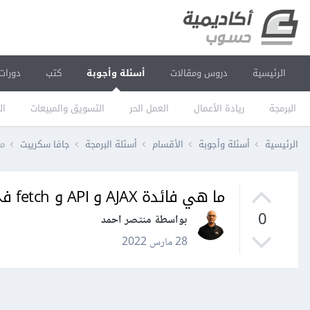
الرئيسية
دروس ومقالات
أسئلة وأجوبة
كتب
دورات
البرمجة
ريادة الأعمال
العمل الحر
التسويق والمبيعات
ال
الرئيسية
أسئلة وأجوبة
الأقسام
أسئلة البرمجة
جافا سكريبت
ما هي
ما هي فائدة AJAX و API و fetch في جافاسكريبت؟
0
بواسطة منتصر احمد
28 مارس 2022