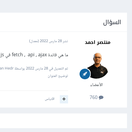
السؤال
منتصر احمد
نشر
28 مارس 2022
(معدل)
ما هي فائدة fetch , api , ajax في js
تم التعديل في
28 مارس 2022
بواسطة Hassan Hedr
توضيح العنوان
الأعضاء
760
اقتباس