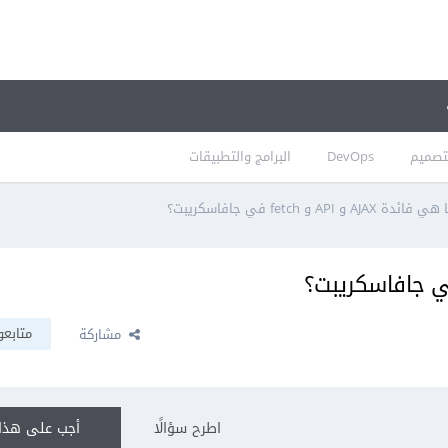
تصميم
DevOps
البرامج والتطبيقات
 فائدة AJAX و API و fetch في جافاسكريبت؟
متابعو
مشاركة
اطرح سؤالًا
أجب على هذا 