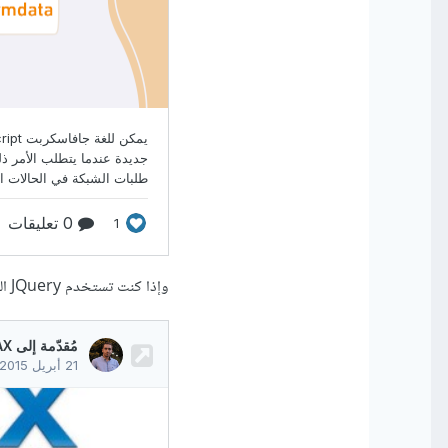
وإذا كنت تستخدم JQuery المقال التالي يساعدك في فهم طريقة إرسال طلبات AJAX باستخدام المكتبة