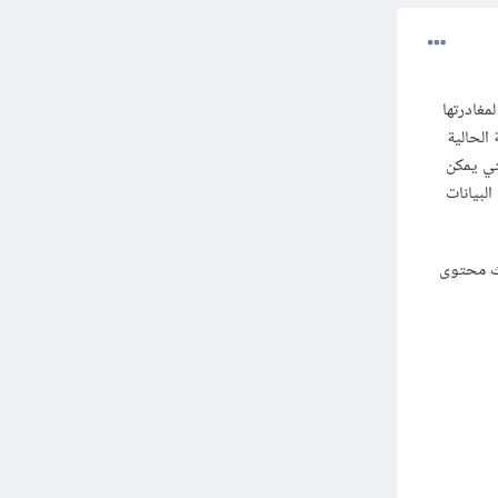
تي يمكن
البيانات
ث محتوى