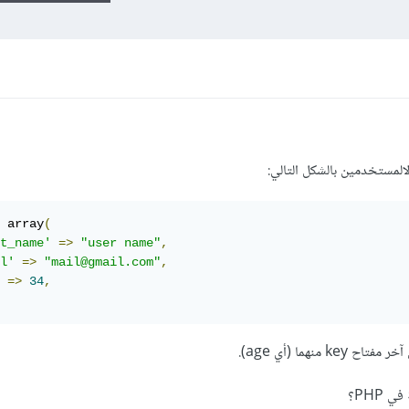
مستخدمين بالشكل التالي:
 array
(
t_name'
=>
"user name"
,
l'
=>
"mail@gmail.com"
,
=>
34
,
منهما (أي age).
PHP؟