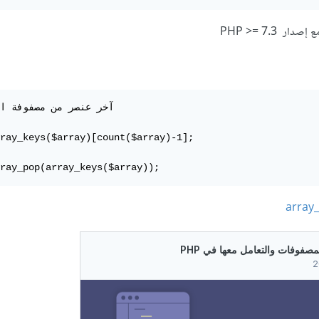
آخر عنصر من مصفوفة ا

ray_keys($array)[count($array)-1];

ray_pop(array_keys($array)); 
array