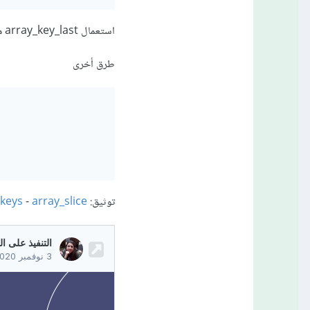
استعمال array_key_last مع إصدار PHP >= 7.3
طرق أخرى
توثيق:
array_slice
-
_keys