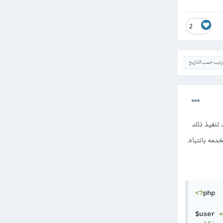
2
ترتيب حسب التاريخ
بعد تنفيذ ذلك
مه بانتباه.
<?
php

$user 
=