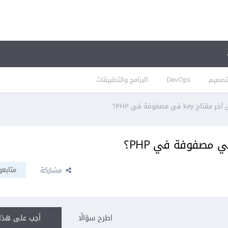
تصميم
DevOps
البرامج والتطبيقات
k في مصفوفة في PHP؟
متابعو
مشاركة
اطرح سؤالًا
أجب على هذا 