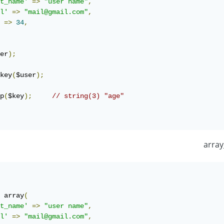
t_name'
=>
"user name"
,
l'
=>
"mail@gmail.com"
,
=>
34
,
er
);
key
(
$user
);
p
(
$key
);
// string(3) "age"
 array
(
t_name'
=>
"user name"
,
l'
=>
"mail@gmail.com"
,