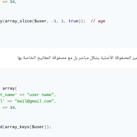
=>
34
,
y
(
array_slice
(
$user
,
-
1
,
1
,
true
));
// age
 array
(
t_name'
=>
"user name"
,
l'
=>
"mail@gmail.com"
,
=>
34
,
d
(
array_keys
(
$user
));