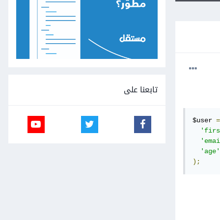
تابعنا على
$user 
=
'firs
'emai
'age'
);