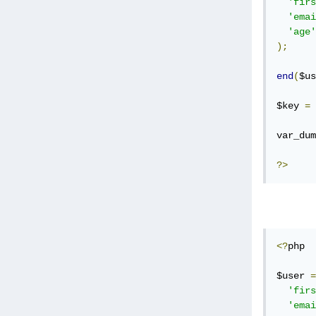
'firs
'emai
'age'
);
end
(
$us
$key 
=
 
var_dum
?>
<?
php

$user 
=
'firs
'emai