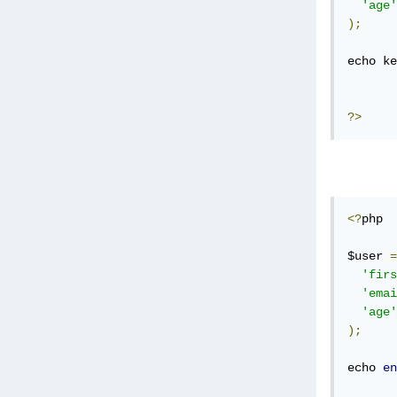
'age'
);
echo ke
?>
<?
php

$user 
=
'firs
'emai
'age'
);
echo 
en