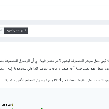
الترتيب حسب التقييم
ال
انتبه عند استخدام الدالة end فهي تنقل مؤشر المصفوفة ليشير لآخر عنصر فيها، أي أن الوصول للمصفوفة 
فقط. فهو يعيد قيمة آخر عنصر و يحرك المؤشر الداخلي للمصفوفة إليه. استخد
قيمة المعادة من end يتم الوصول للمفتاح الأخير مباشرة
 array
(