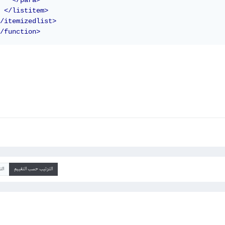
</para>
</listitem>
/itemizedlist>
/function>
الترتيب حسب التقييم
ال