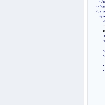
</p
</fun
<para
<pa
<
      I
      O
<
<
       
<
<
       
<
<