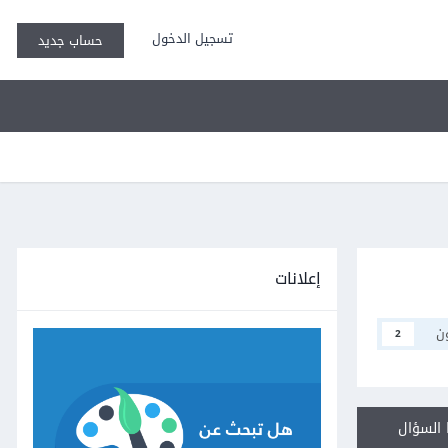
تسجيل الدخول
حساب جديد
إعلانات
ن
2
السؤال