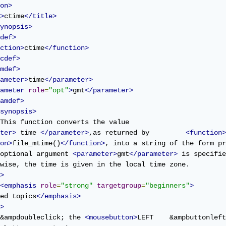
on>
>
ctime
</title>
ynopsis>
def>
ction>
ctime
</function>
cdef>
mdef>
ameter>
time
</parameter>
ameter
role
=
"opt"
>
gmt
</parameter>
amdef>
synopsis>
ter>
 time 
</parameter>
,as returned by         
<function>
on>
file_mtime()
</function>
, into a string of the form pr
optional argument 
<parameter>
gmt
</parameter>
 is specifie
wise, the time is given in the local time zone.

>
<emphasis
role
=
"strong"
targetgroup
=
"beginners"
>
ed topics
</emphasis>
>
&ampdoubleclick; the 
<mousebutton>
LEFT    &ampbuttonleft