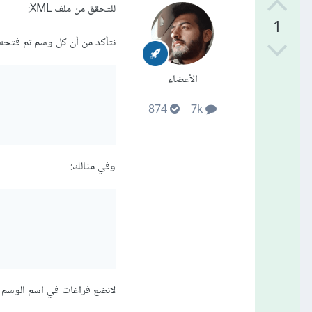
للتحقق من ملف XML:
1
نتأكد من أن كل وسم تم فتحه ي
الأعضاء
874
7k
وفي مثالك:
لانضع فراغات في اسم الوسم أ