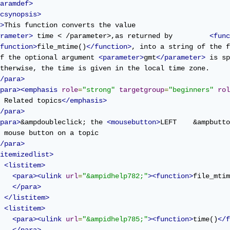
aramdef>
csynopsis>
>
This function converts the value 

rameter>
 time < /parameter>,as returned by         
<func
function>
file_mtime()
</function>
, into a string of the f
f the optional argument 
<parameter>
gmt
</parameter>
 is sp
therwise, the time is given in the local time zone.

/para>
para><emphasis
role
=
"strong"
targetgroup
=
"beginners"
rol
 Related topics
</emphasis>
/para>
para>
&ampdoubleclick; the 
<mousebutton>
LEFT    &ampbutto
 mouse button on a topic 

/para>
itemizedlist>
<listitem>
<para><ulink
url
=
"&ampidhelp782;"
><function>
file_mtim
</para>
</listitem>
<listitem>
<para><ulink
url
=
"&ampidhelp785;"
><function>
time()
</f