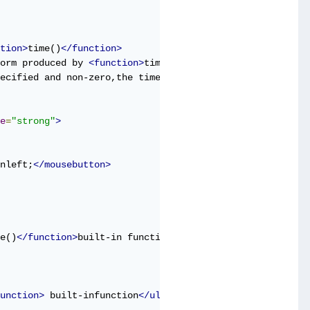
tion>
time()
</function>
orm produced by 
<function>
time_date()
</function>
.

ecified and non-zero,the time is returned in 
<parameter>
e
=
"strong"
>
nleft;
</mousebutton>
e()
</function>
built-in function
</ulink>
unction>
 built-infunction
</ulink>