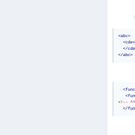
<abc>
<cde>
</cde
</abc>
<func
<fun
<!-- ^^
</fun