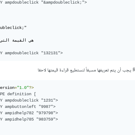
Y ampdoubleclick "&ampdoubleclick;">
ubleclick;"

هي القيمة التي 

Y ampdoubleclick "132131">
ersion
=
"1.0"
?>
PE definition [

Y ampdoubleclick "1231">
Y ampbuttonleft "9987">
Y ampidhelp782 "979798">
Y ampidhelp785 "983759">