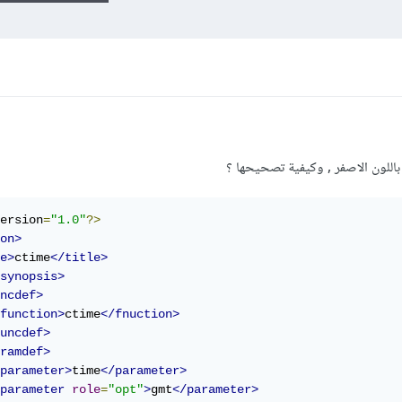
باللون الاصفر , وكيفية تصحيحها ؟
ersion
=
"1.0"
?>
on>
e>
ctime
</title>
synopsis>
ncdef>
function>
ctime
</fnuction>
uncdef>
ramdef>
parameter>
time
</parameter>
parameter
role
=
"opt"
>
gmt
</parameter>