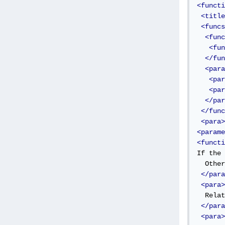
<functi
<title
<funcs
<func
<fun
</fun
<para
<par
<par
</par
</func
<para>
<parame
<functi
If the 
  Other
</para
<para>
  Relat
</para
<para>