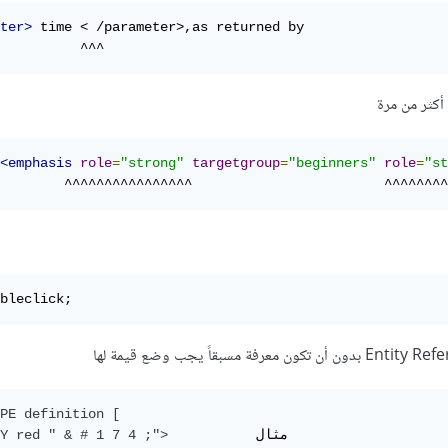
ter>
 time < /parameter>,as returned by         

          ^^^
أكثر من مرة
<emphasis
role
=
"strong"
targetgroup
=
"beginners"
role
=
"st
        ^^^^^^^^^^^^^^^^                        ^^^^^^^^
bleclick;
PE definition [

Y red " & # 1 7 4 ;">