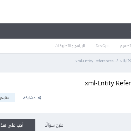
تصميم
DevOps
البرامج والتطبيقات
xml-Entity Refere
متابعو
مشاركة
اطرح سؤالًا
أجب على هذا 