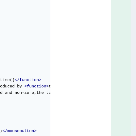
time()
</function>
oduced by 
<function>
time_date()
</function>
.

d and non-zero,the time is returned in 
<parameter>
gmt
</p
;
</mousebutton>