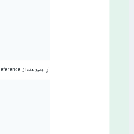
أي جميع هذه ال Reference يجب أن يتم تعريفها مسبقاً لنستطيع قراءة قيمتها لاحقا