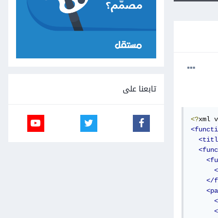
تابعنا على
<?
xml v
<functi
<titl
<func
<fu
<
</f
<pa
<
<