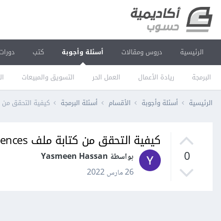
الرئيسية
دروس ومقالات
أسئلة وأجوبة
كتب
دورات
البرمجة
ريادة الأعمال
العمل الحر
التسويق والمبيعات
ال
الرئيسية
أسئلة وأجوبة
الأقسام
أسئلة البرمجة
كيفية التحقق من كتابة ملف nces
كيفية التحقق من كتابة ملف xml-Entity References
0
بواسطة Yasmeen Hassan
26 مارس 2022