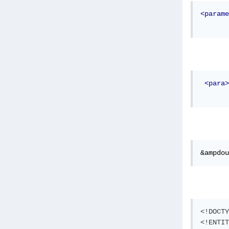
<parame
       
<para>
       
&ampdou
<!DOCTY
<!ENTIT