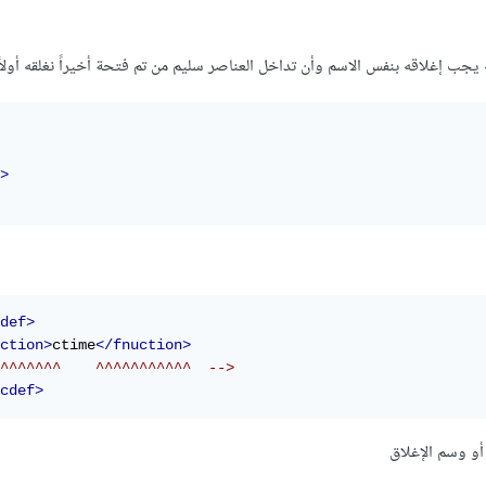
جب إغلاقه بنفس الاسم وأن تداخل العناصر سليم من تم فتحة أخيراً نغلقه أولاً
>
def>
ction>
ctime
</fnuction>
^^^^^^^    ^^^^^^^^^^^  -->
cdef>
و وسم الإغلاق