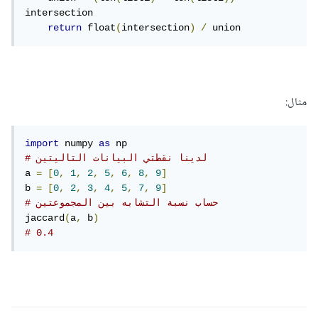
intersection

return
 float
(
intersection
)
/
مثال:
import
 numpy 
as
# لدينا نقطتي البيانات التاليتين
a 
=
[
0
,
1
,
2
,
5
,
6
,
8
,
9
]
b 
=
[
0
,
2
,
3
,
4
,
5
,
7
,
9
]
# حساب نسبة التشابه بين المجموعتين
jaccard
(
a
,
 b
)
# 0.4