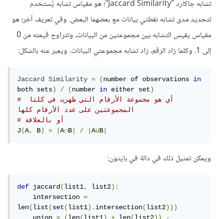
تشابه جاكارد "Jaccard Similarity"؛ هو مقياس تشابه يُستخدم
لتحديد مدى تشابه نقطتي بيانات مع بعضهما البعض. وفي تعريف آخر؛ هو
مقياس يقيس التشابه بين مجموعتين من البيانات، وتتراوح قيمته من 0
إلى 1. وكلما زاد الرقم، زاد تشابه مجموعتي البيانات. ويعبر عنه بالشكل:
Jaccard
Similarity
=
(
number of observations 
in
both sets
)
/
(
number 
in
 either set
)
# أي هو مجموعة الأرقام التي ظهرت في كلتا 
المجموعتين على عدد الأرقام كلها
# أو بالعلاقة
J
(
A
,
 B
)
=
|
A
∩
B
|
/
|
A
∪
B
|
ويمكن تمثيل ذلك في دالة في بايثون:
def
 jaccard
(
list1
,
 list2
):
    intersection 
=
len
(
list
(
set
(
list1
).
intersection
(
list2
)))
    union 
=
(
len
(
list1
)
+
 len
(
list2
))
-