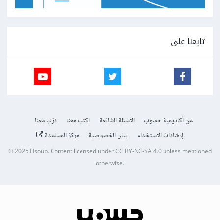
تابعنا على
عن أكاديمية حسوب
الأسئلة الشائعة
اكتب معنا
درّب معنا
إرشادات الاستخدام
بيان الخصوصية
مركز المساعدة
© 2025
Hsoub
.
Content licensed under
CC BY-NC-SA 4.0
unless mentioned
otherwise.