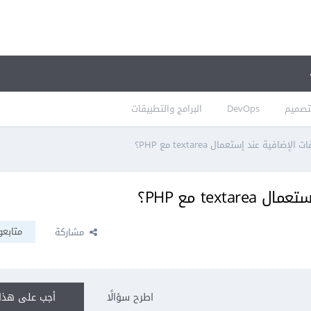
تصميم
DevOps
البرامج والتطبيقات
ضافية عند إستعمال textarea مع PHP؟
tex مع PHP؟
متابعو
مشاركة
اطرح سؤالًا
أجب على هذا 