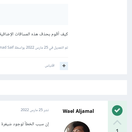
كيف أقوم بحذف هذه المسافات الإضافية؟
تم التعديل في
25 مارس 2022
بواسطة Emad Saif
اقتباس
Wael Aljamal
نشر
25 مارس 2022
إن سبب الخطأ لوجود شيفرة PHP على سطر جديد new line مما سبب في ظهور المسافة البيضاء.