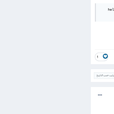
    hel
1
ترتيب حسب التاريخ