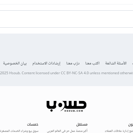
الأسئلة الشائعة
اكتب معنا
درّب معنا
إرشادات الاستخدام
بيان الخصوصية
 2025
Hsoub
.
Content licensed under
CC BY-NC-SA 4.0
unless mentioned otherwi