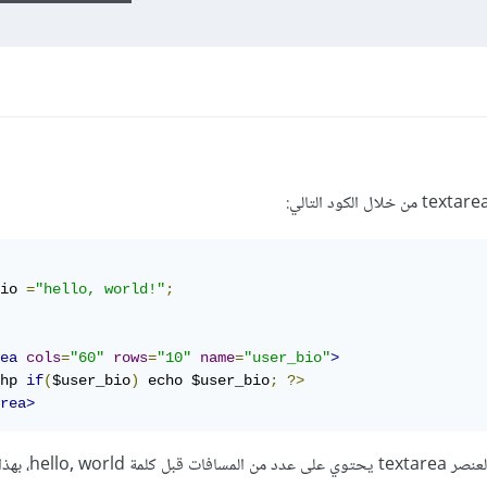
io 
=
"hello, world!"
;
ea
cols
=
"60"
rows
=
"10"
name
=
"user_bio"
>
hp 
if
(
$user_bio
)
 echo $user_bio
;
?>
rea>
he، بهذا الشكل: