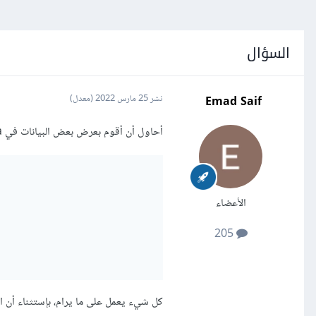
السؤال
Emad Saif
نشر
25 مارس 2022
(معدل)
أحاول أن أقوم بعرض بعض البيانات في textarea من خلال الكود التالي:
الأعضاء
205
كل شيء يعمل على ما يرام، بإستثناء أن العنصر textarea يحتوي على عدد من المسافات قبل كلمة llo, world