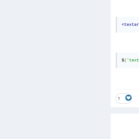
<textar
$
(
'text
1