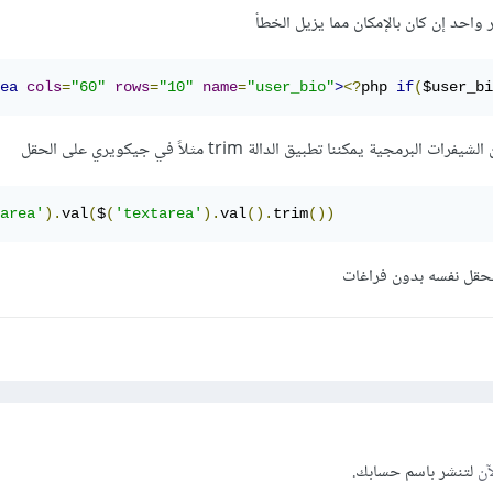
 واحد إن كان بالإمكان مما يزيل الخطأ
ea
cols
=
"60"
rows
=
"10"
name
=
"user_bio"
>
<?
php 
if
(
$user_bi
مجية يمكننا تطبيق الدالة trim مثلاً في جيكويري على الحقل
area'
).
val
(
$
(
'textarea'
).
val
().
trim
())
الحقل نفسه بدون فراغات
آن
لتنشر باسم حسابك.