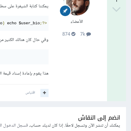
1
يمكننا كتابة الشيفرة على سطر
الأعضاء
o
)
 echo $user_bio
;?>
</textarea>
874
7k
وفي حال كان هنالك الكثير من الشيفرات البر
هذا يقوم بإعادة إسناد قيمة 
اقتباس
انضم إلى النقاش
يمكنك أن تنشر الآن وتسجل لاحقًا. إذا كان لديك حساب،
فسجل الدخول ال