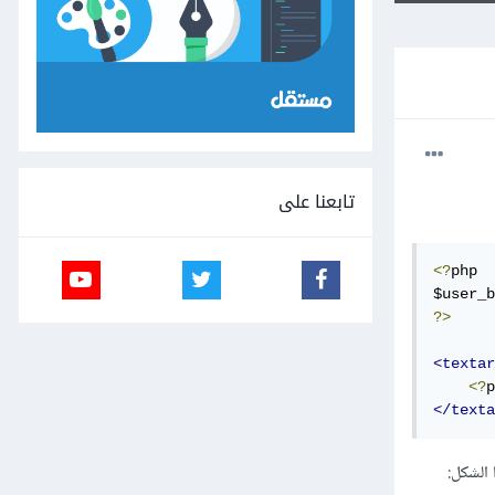
تابعنا على
<?
php

$user_b
?>
<textar
<?
p
</texta