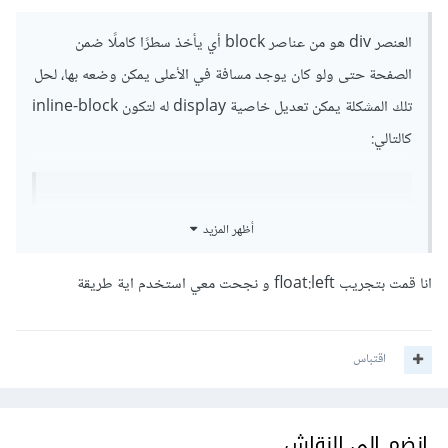
العنصر div هو من عناصر block أي يأخذ سطرًا كاملًا ضمن
الصفحة حتى ولو كان يوجد مسافة في الأعلى يمكن وضعه بها، لحل
تلك المشكلة يمكن تعديل خاصية display له لتكون inline-block
كالتالي:
div 
{
أظهر المزيد
 display
:
inline
-
block
;
}
انا قمت بتجريب float:left و نجحت معي استخدم اية طريقة
اقتباس
انضم إلى النقاش