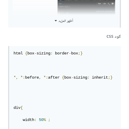
أظهر المزيد
كود css
html 
{
box
-
sizing
:
 border
-
box
;}
*,
*:
before
,
*:
after 
{
box
-
sizing
:
 inherit
;}
div
{
    width
:
50
%
;