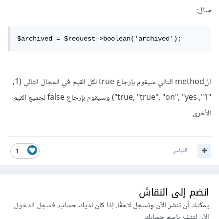
مثال:
الmethod التالي سيقوم بإرجاع true لكل القيم في المجال التالي (1,
"1", true, "true", "on", "yes") وسيقوم بإرجاع false لجميع القيم
الأخرى
اقتباس
1
انضم إلى النقاش
يمكنك أن تنشر الآن وتسجل لاحقًا. إذا كان لديك حساب،
فسجل الدخول
الآن
لتنشر باسم حسابك.