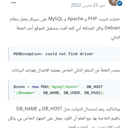
نشر
22 مارس 2022
حاولت تثبيت PHP و Apache و MySQL على سيرفر يعمل بنظام
Debian ولكن المشكلة أني كلما قمت بتشغيل الموقع أجد الخطأ
التالي:
PDOException: could not find driver
يصدر الخطأ من السطر التالي الخاص بعملية الإتصال بقواعد البيانات:
$conn 
=
new
 PDO
(
'mysql:host='
.
 DB_HOST 
.
';dbname='
.
 DB_NAME
,
 DB_USER
,
 DB_PASS
);
وبالتأكيد يتم إستبدال الثوابت مثل DB_HOST و DB_NAME
بالقيم الخاصة بها. مع العلم أن الكود يعمل على الجهاز الخاص بي، ولكن
المشكلة تحدث على الخادم فقط!