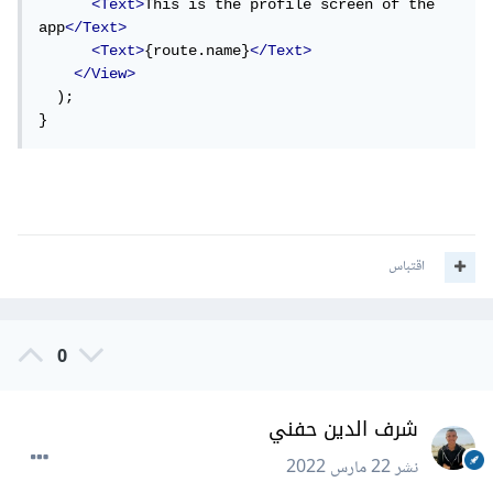
<Text>
This is the profile screen of the 
app
</Text>
<Text>
{route.name}
</Text>
</View>
  );

}
اقتباس
0
شرف الدين حفني
نشر
22 مارس 2022