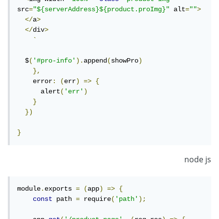
src
=
"${serverAddress}${product.proImg}"
 alt
=
""
>
</
a
>
</
div
>
`
  $
(
'#pro-info'
).
append
(
showPro
)
},
    error
:
(
err
)
=>
{
      alert
(
'err'
)
}
})
}
node js
module
.
exports 
=
(
app
)
=>
{
const
 path 
=
 require
(
'path'
);