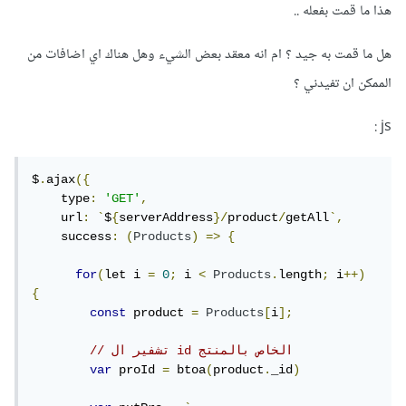
هذا ما قمت بفعله ..
كما يمكن ذلك من خلال AJAX نقرأ url الصفحة الخاصة بالمنتجات
هل ما قمت به جيد ؟ ام انه معقد بعض الشيء وهل هناك اي اضافات من
(عندما نكون داخلها) و نستخلص product-id ثم نجلب بياناته و
الممكن ان تفيدني ؟
نحدث الصفحة
js :
$
.
ajax
({
    type
:
'GET'
,
    url
:
`
$
{
serverAddress
}/
product
/
getAll
`,
    success
:
(
Products
)
=>
{
for
(
let i 
=
0
;
 i 
<
Products
.
length
;
 i
++)
{
const
 product 
=
Products
[
i
];
// تشفير ال id الخاص بالمنتج
var
 proId 
=
 btoa
(
product
.
_id
)