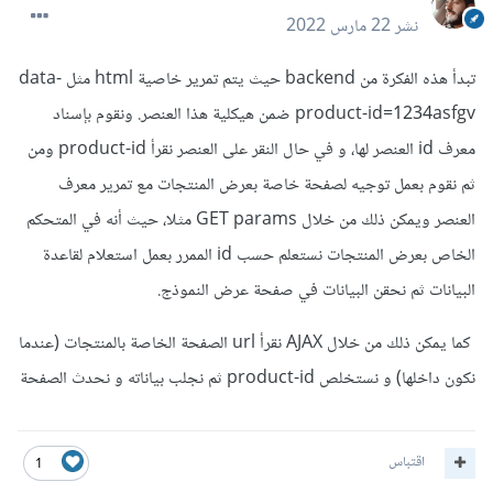
نشر
22 مارس 2022
تبدأ هذه الفكرة من backend حيث يتم تمرير خاصية html مثل data-
product-id=1234asfgv ضمن هيكلية هذا العنصر. ونقوم بإسناد
معرف id العنصر لها، و في حال النقر على العنصر نقرأ product-id ومن
ثم نقوم بعمل توجيه لصفحة خاصة بعرض المنتجات مع تمرير معرف
العنصر ويمكن ذلك من خلال GET params مثلا، حيث أنه في المتحكم
الخاص بعرض المنتجات نستعلم حسب id الممرر بعمل استعلام لقاعدة
البيانات ثم نحقن البيانات في صفحة عرض النموذج.
كما يمكن ذلك من خلال AJAX نقرأ url الصفحة الخاصة بالمنتجات (عندما
نكون داخلها) و نستخلص product-id ثم نجلب بياناته و نحدث الصفحة
اقتباس
1