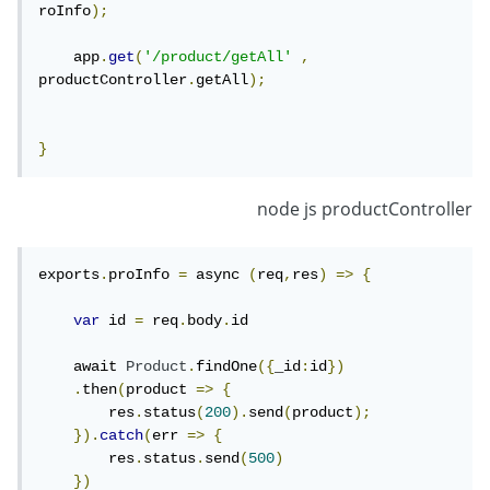
roInfo
);
    app
.
get
(
'/product/getAll'
,
productController
.
getAll
);
}
node js productController
exports
.
proInfo 
=
 async 
(
req
,
res
)
=>
{
var
 id 
=
 req
.
body
.
id

    await 
Product
.
findOne
({
_id
:
id
})
.
then
(
product 
=>
{
        res
.
status
(
200
).
send
(
product
);
}).
catch
(
err 
=>
{
        res
.
status
.
send
(
500
)
})