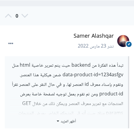
0
Samer Alashqar
نشر
23 مارس 2022
تبدأ هذه الفكرة من backend حيث يتم تمرير خاصية html مثل
data-product-id=1234asfgv ضمن هيكلية هذا العنصر.
ونقوم بإسناد معرف id العنصر لها، و في حال النقر على العنصر نقرأ
product-id ومن ثم نقوم بعمل توجيه لصفحة خاصة بعرض
المنتجات مع تمرير معرف العنصر ويمكن ذلك من خلال GET
params مثلا، حيث أنه في المتحكم الخاص بعرض المنتجات
أظهر المزيد
نستعلم حسب id الممرر بعمل استعلام لقاعدة البيانات ثم نحقن
البيانات في صفحة عرض النموذج.