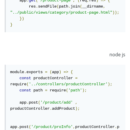
    app
.
get
(
'/product-page'
,
(
req
,
res
)
=>
{
        res
.
sendFile
(
path
.
join
(
__dirname
,
"../public/views/category/product-page.html"
));
})
}
node js
module
.
exports 
=
(
app
)
=>
{
const
 productController 
=
require
(
'../controllers/productController'
);
const
 path 
=
 require
(
'path'
);
    app
.
post
(
'/product/add'
,
productController
.
addProduct
);
app
.
post
(
'/product/proInfo'
,
productController
.
p