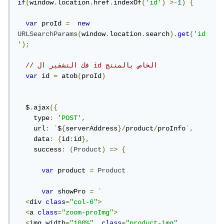
if
(
window
.
location
.
href
.
indexOf
(
'id'
)
>-
1
)
{
var
 proId 
=
new
URLSearchParams
(
window
.
location
.
search
).
get
(
'id
'
);
// فك التشفير ال id الخاص بالمنتج
var
 id 
=
 atob
(
proId
)
  $
.
ajax
({
    type
:
'POST'
,
    url
:
`
$
{
serverAddress
}/
product
/
proInfo
`,
    data
:
{
id
:
id
},
    success
:
(
Product
)
=>
{
var
 product 
=
Product
var
 showPro 
=
`
<
div 
class
=
"col-6"
>
<
a 
class
=
"zoom-proImg"
>
<
img width
=
"100%"
class
=
"product-img"