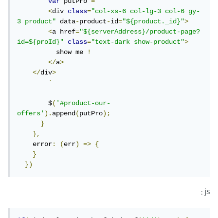
var
 putPro 
=
`
<
div 
class
=
"col-xs-6 col-lg-3 col-6 gy-
3 product"
 data
-
product
-
id
=
"${product._id}"
>
<
a href
=
"${serverAddress}/product-page?
id=${proId}"
class
=
"text-dark show-product"
>
          show me 
!
</
a
>
</
div
>
`
        $
(
'#product-our-
offers'
).
append
(
putPro
);
}
},
    error
:
(
err
)
=>
{
}
})
js :