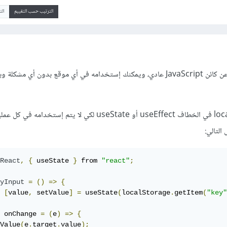
الترتيب حسب التقييم
ال
الكائن localStorage عبارة عن كائن JavaScript عادي، ويمكنك إستخدامه في أي موقع بدون أي م
React
,
{
 useState 
}
 from 
"react"
;
yInput
=
()
=>
{
[
value
,
 setValue
]
=
 useState
(
localStorage
.
getItem
(
"key"
 onChange 
=
(
e
)
=>
{
Value
(
e
.
target
.
value
);