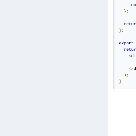
    loc
};
retur
};
export
retur
<
di
</
d
);
}