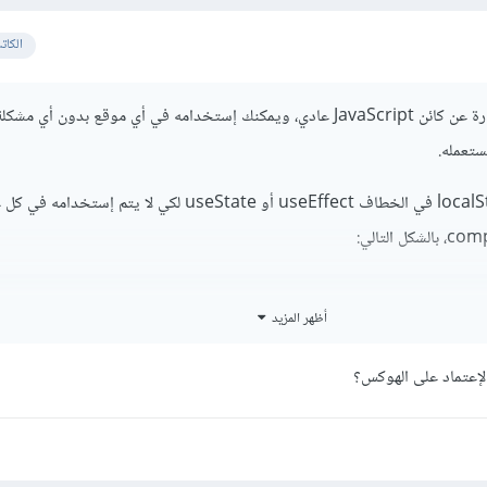
الكات
الكائن localStorage عبارة عن كائن JavaScript عادي، ويمكنك إستخدامه في أي موقع بدون أ
ستعمله.
حاول أن تستعمل localStorage في الخطاف useEffect أو useState لكي لا يتم إستخدا
أظهر المزيد
t
React
,
{
 useState 
}
 from 
"react"
;
MyInput
=
()
=>
{
إعتماد على الهوكس؟
st
[
value
,
 setValue
]
=
 useState
(
localStorage
.
getItem
(
"ke
st
 onChange 
=
(
e
)
=>
{
etValue
(
e
.
target
.
value
);
ocalStorage
.
setItem
(
"key"
,
 e
.
target
.
value
);