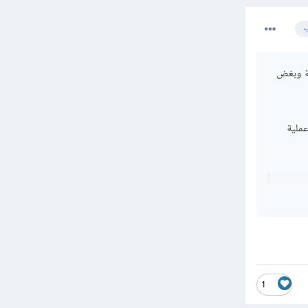
ب
ي مشكلة وبغض
مه في كل عملية
impor
const
con
con
1
    s
    l