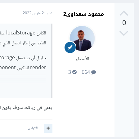
محمود سعداوي2
نشر
21 مارس 2022
0
النظر عن إطار العمل الذي ت
الأعضاء
render للمكون component، بالشكل التالي:
3
664
يعني في رياكت سوف يكون ال
y"
)
||
""
);
اقتباس