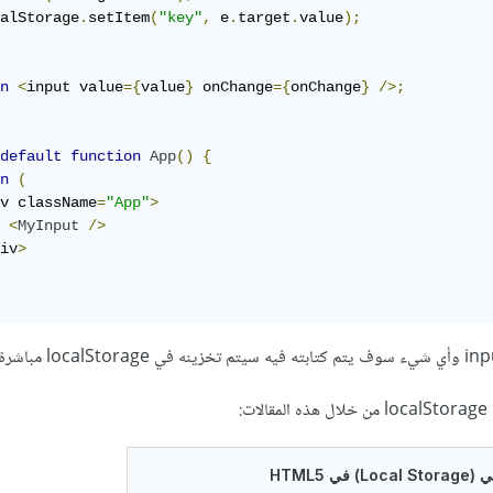
alStorage
.
setItem
(
"key"
,
 e
.
target
.
value
);
n
<
input value
={
value
}
 onChange
={
onChange
}
/>;
default
function
App
()
{
n
(
v className
=
"App"
>
<
MyInput
/>
iv
>
: