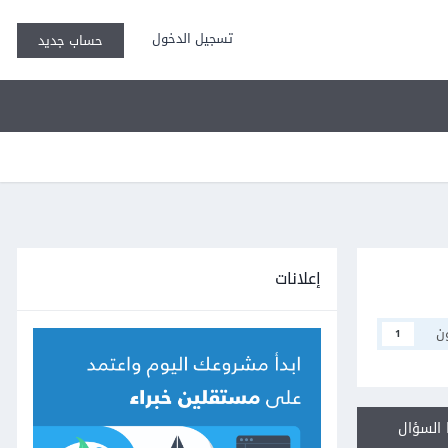
تسجيل الدخول
حساب جديد
إعلانات
ن
1
السؤال