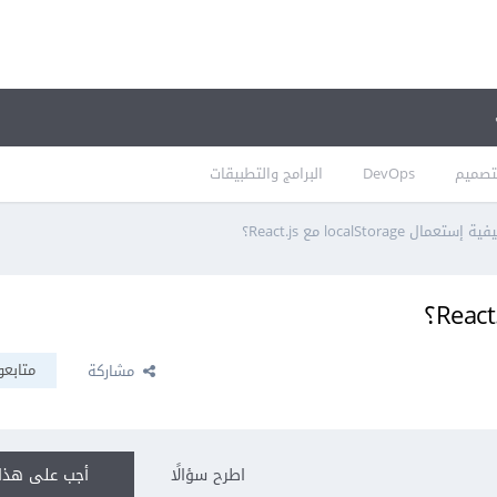
تصميم
DevOps
البرامج والتطبيقات
ة إستعمال localStorage مع React.js؟
متابعو
مشاركة
اطرح سؤالًا
أجب على هذا 