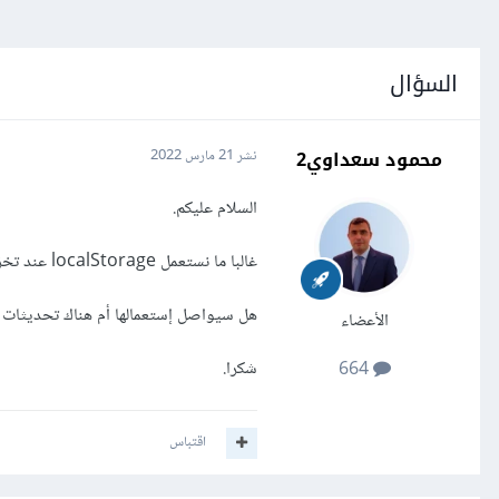
السؤال
محمود سعداوي2
نشر
21 مارس 2022
السلام عليكم.
غالبا ما نستعمل localStorage عند تخزين البيانات في لغة الجافاسكريبت و لكن كيف يكون الأمر إذا تعلق الأمر بمكتبة رياكت.
هل سيواصل إستعمالها أم هناك تحديثات 
الأعضاء
شكرا.
664
اقتباس