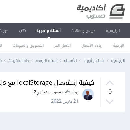
الرئيسية
دروس ومقالات
أسئلة وأجوبة
كتب
دورات
البرمجة
ريادة الأعمال
العمل الحر
التسويق والمبيعات
ال
الرئيسية
أسئلة وأجوبة
الأقسام
أسئلة البرمجة
جافا سكريبت
كيفي
كيفية إستعمال localStorage مع React.js؟
0
بواسطة محمود سعداوي2
21 مارس 2022