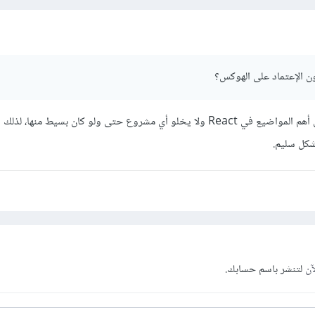
urn
<
input value
={
value
}
 onChange
={
onChange
}
/>;
 الإعتماد على الهوكس؟
t
default
function
App
()
{
urn
(
div className
=
"App"
>
بالفعل، فالخطافات hooks من أهم المواضيع في React ولا يخلو أي مشروع حتى ولو كان بسيط منه
<
MyInput
/>
شكل سليم.
/
div
>
شرة
لمقالات:
آن
لتنشر باسم حسابك.