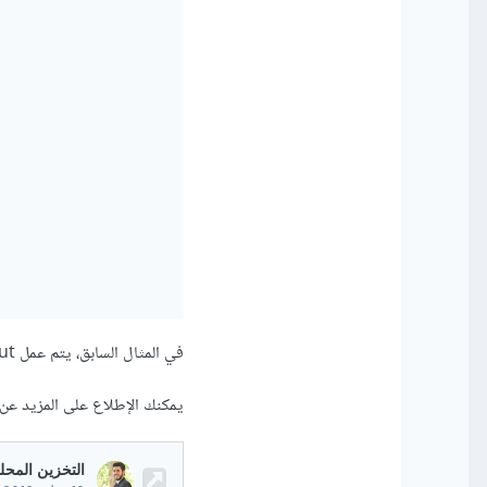
في المثال السابق، يتم عمل input وأي شيء سوف يتم كتابته فيه سيتم تخزينه في localStorage مباشرة
يمكنك الإطلاع على المزيد عن localStorage من خلال هذه المقالات