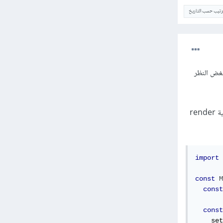
ترتيب حسب التاريخ
شكلة وبغض النظر
حاول أن تستعمل localStorage في الخطاف useEffect أو useState لكي لا يتم إستخدامه في كل عملية render
import
const
M
const
const
    set