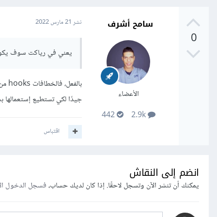
سامح أشرف
نشر
21 مارس 2022
0
يعني في رياكت سوف يكون
الأعضاء
جيدًا لكي تستطيع إستعمالها ب
442
2.9k
اقتباس
في المثال السابق، يتم عمل input وأي شيء سوف يتم كتابته فيه سيتم تخزينه في localStorage مبا
يمكنك الإطلاع على المزيد عن localStorage من خلال هذه ا
انضم إلى النقاش
يمكنك أن تنشر الآن وتسجل لاحقًا. إذا كان لديك حساب،
فسجل الدخول ال