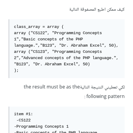
كيف ممكن اطبع المصفوفة التالية
class_array = array (

array ("CS122", "Programming Concepts 
1","Basic concepts of the PHP 
language.","B123", "Dr. Abraham Excel", 50), 
array ("CS123", "Programming Concepts 
2","Advanced concepts of the PHP language.", 
"B123", "Dr. Abraham Excel", 50)

);
لكي تعطيني النتيجة التاليةthe result must be as the
following pattern :
item #1:

 -CS122

-Programming Concepts 1

-Basic concepts of the PHP language
