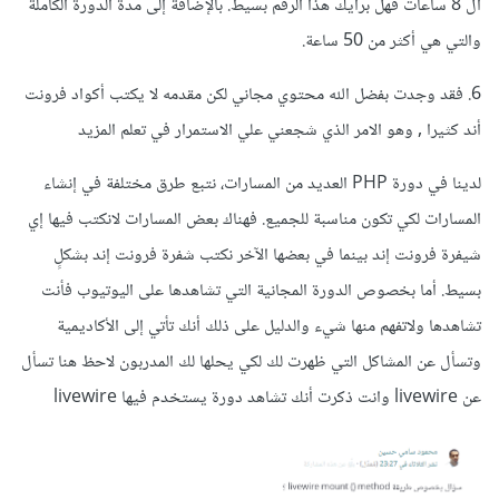
ال 8 ساعات فهل برأيك هذا الرقم بسيط. بالإضافة إلى مدة الدورة الكاملة
والتي هي أكثر من 50 ساعة.
6. فقد وجدت بفضل الله محتوي مجاني لكن مقدمه لا يكتب أكواد فرونت
أند كثيرا , وهو الامر الذي شجعني علي الاستمرار في تعلم المزيد
لدينا في دورة PHP العديد من المسارات، نتبع طرق مختلفة في إنشاء
المسارات لكي تكون مناسبة للجميع. فهناك بعض المسارات لانكتب فيها إي
شيفرة فرونت إند بينما في بعضها الآخر نكتب شفرة فرونت إند بشكلٍ
بسيط. أما بخصوص الدورة المجانية التي تشاهدها على اليوتيوب فأنت
تشاهدها ولاتفهم منها شيء والدليل على ذلك أنك تأتي إلى الأكاديمية
وتسأل عن المشاكل التي ظهرت لك لكي يحلها لك المدربون لاحظ هنا تسأل
عن livewire وانت ذكرت أنك تشاهد دورة يستخدم فيها livewire