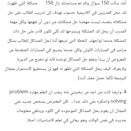
أنك سألت 150 سؤال وقد تم مساعدتك بال 150 مشكلة التي ظهرت
لك. نحن كمدربين في أكاديمية حسوب نهدف إلى تدريب الطالب على حل
مشكلاته بنفسه، ليست مهمتنا حل مشكلتك من دون أن تفهمها ولكن مهمة
المدرب أن يحل لك المشكلة ويشرحها لك لكي تكون قادر على حل ذات
المشكلة عندما تواجهك. الخطة التي نتبعها أننا نحل المشاكل للطالب بشكل
مباشر في المسارات الأولى ولكن عندما يصبح في المسارات المتقدمة من
المفروض أنّ يبدأ بتعلم حل المشاكل لوحده لأنه لو تخرج من الدورة
ولايعرف كيف يحل المشكلة التي تظهر له فهو لن يستطيع الاستمرار بمجال
البرمجة (كما حصل معك أنت)
4. وايضا كنت من اجد من يخبرني بانه يجب ان اتعلم مهاره problem
solving واشكره علي ذلك جدا , لكن المفترض بشخص جديد علي
المجال ان يقوم بحل المشاكل الموجوده في الكود ويتلقي معلومات
جديده في نفس الوقت وهو يعاني في تعلم الاساسيات اصلا.