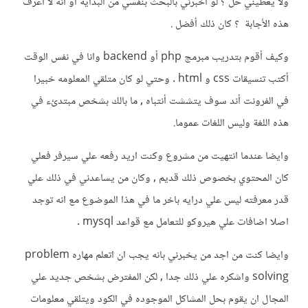
ولا يعطيني حل ؟ لو أخبرني بالبحث بنفسي من البداية أو انه لا أعرف
هذه الأجابة ؟ كان ذلك أفضل .
وكيف أقوم بتدريب مبرمج php أو backend وانا في نفس الوقت
أكتب تنسيقات css و html . وحتي لو كان متلقي المعلومه خبيرا
في الفرونت أند سوف يتششت أنتباه , ما بالك بشخص مبتدئء في
هذه اللغة وليس اللغات عموما.
وايضا عندما انتهيت من مشروع وكنت اريد رفعه علي سيرفر فعلي
كان المحتوي بخصوص ذلك قديم , وكان من يساعدني في ذلك علي
قدر معرفته ليس علي درايه باخر ما في هذا الموضوع مع انه توجد
اصلا اضافات علي هيروكو للتعامل مع قواعد mysql .
وايضا كنت من اجد من يخبرني بانه يجب ان اتعلم مهاره problem
solving واشكره علي ذلك جدا , لكن المفترض بشخص جديد علي
المجال ان يقوم بحل المشاكل الموجوده في الكود ويتلقي معلومات