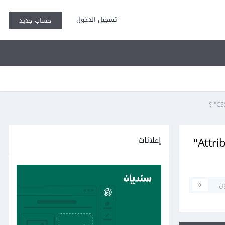
تسجيل الدخول
حساب جديد
إعلانات
ما هي خصائص منتقى العناصر "Element Selector" و منتقى اللواحق "Attribute Selectors"
ن
0