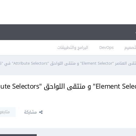
تصميم
DevOps
البرامج والتطبيقات
اللواحق "Attribute Selectors" في "CSS" ؟
متابعو
مشاركة