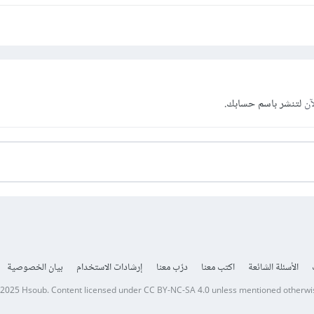
آن
لتنشر باسم حسابك.
الأسئلة الشائعة
اكتب معنا
درّب معنا
إرشادات الاستخدام
بيان الخصوصية
 2025
Hsoub
.
Content licensed under
CC BY-NC-SA 4.0
unless mentioned otherwi