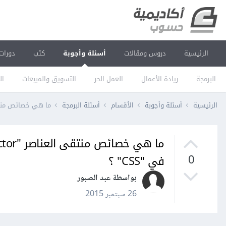
الرئيسية
دروس ومقالات
أسئلة وأجوبة
كتب
دورات
البرمجة
ريادة الأعمال
العمل الحر
التسويق والمبيعات
ال
الرئيسية
أسئلة وأجوبة
الأقسام
أسئلة البرمجة
ما هي خصائص منتقى العناصر "Element Selector" و منتقى 
في "CSS" ؟
0
بواسطة عبد الصبور
26 سبتمبر 2015