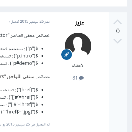
عزيز
نشر
26 سبتمبر 2015
(معدل)
0
خصائص منتقى العناصر "Element Selector":
$("p") : تستخدم لاختيار جميع عناصر <p>.
$("p.intro") : تستخدم لإختيار جميع عناصر <p> و التي تحتوي على "class"="intro".
$("p#demo") : تستخدم لاختيار جميع عناصر <p> و التي تحتوي على "id"="intro".
الأعضاء
خصائص
منتقى اللواحق "Attribute Selectors"
81
$("[href]") : تستخدم لإختيار العناصر التي تحتوي على اللاحقة "href".
$("[href='#']") : تستخدم لإختيار العناصر التي تحتوي على القيمة “#” المرفقة مع اللاحقة "href".
$("[href!='#']") : تستخدم لإختيار العناصر التي لا تحتوي على القيمة “#” المرفقة مع اللاحقة "href".
$("[href$='.jpg']") : تستخدم لإختيار العناصر التي تحتوي على اللاحقة "href" والتي تنتهي قيمتها بـ"jpg".
تم التعديل في
26 سبتمبر 2015
بواس