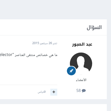
السؤال
عبد الصبور
نشر
26 سبتمبر 2015
ما هي خصائص منتقى العناصر "Element Selector" و منتقى اللواحق "Attribute Selectors" في "CSS"؟
الأعضاء
58
اقتباس