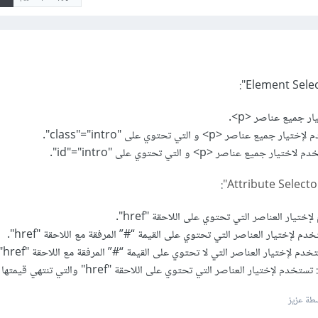
:
طة عزيز