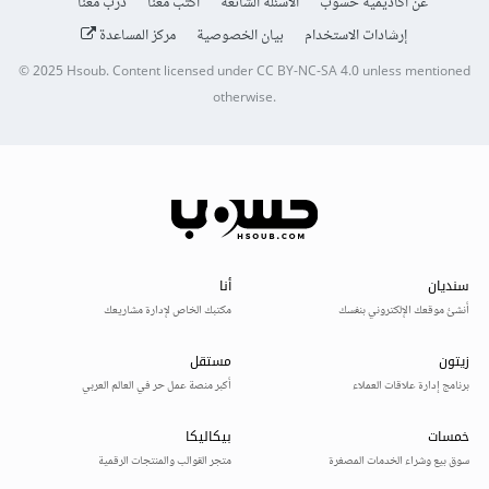
عن أكاديمية حسوب
الأسئلة الشائعة
اكتب معنا
درّب معنا
إرشادات الاستخدام
بيان الخصوصية
مركز المساعدة
© 2025
Hsoub
.
Content licensed under
CC BY-NC-SA 4.0
unless mentioned
otherwise.