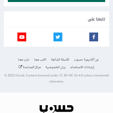
تابعنا على
عن أكاديمية حسوب
الأسئلة الشائعة
اكتب معنا
درّب معنا
إرشادات الاستخدام
بيان الخصوصية
مركز المساعدة
© 2025
Hsoub
.
Content licensed under
CC BY-NC-SA 4.0
unless mentioned
otherwise.