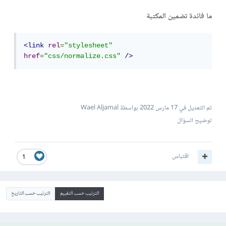
ما فائدة تضمين المكتبة
<link
rel
=
"stylesheet"
href
=
"css/normalize.css"
/>
تم التعديل في
17 مارس 2022
بواسطة Wael Aljamal
توضيح السؤال
اقتباس
1
الترتيب حسب التقييم
الترتيب حسب التاريخ