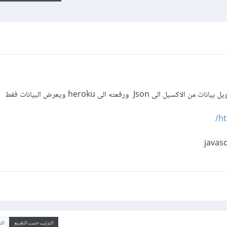
Json ورفعته الى heroku ويعرض البيانات فقط
ht
الترتيب حسب التقييم
ال