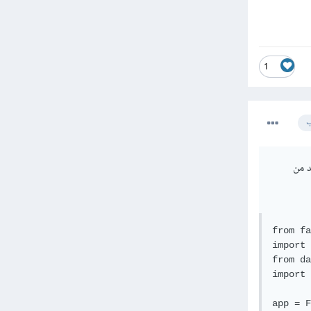
1
ب
تأكد من
from fa
import 
from da
import 
app = F