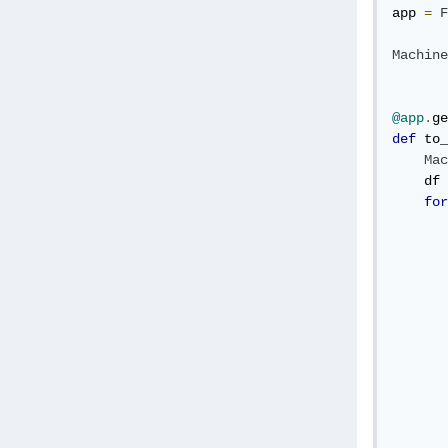
     
app 
=
F
     
     
Machine
     
     
@app
.
ge
     
def
 to_
Mac
    df 
for
       