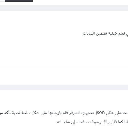
نعلم كيفية تضمين البيانات
البيانات التي قُمت بإرجاعها ليست على شكل json صحيح ، السرفر قامَ بإرجاعها على شكل سلسة نصية
 هُنا كما قال وائل وسوف نساعدك إن شاء الله.