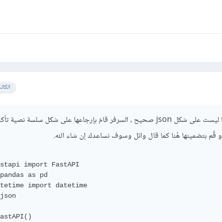
الكات
البيانات التي قُمت بإرجاعها ليست على شكل json صحيح ، السرفر قامَ بإرجاعها على شكل سلسة نصية 
أو قُم بتضمينها هُنا كما قال وائل وسوف نساعدك إن شاء الله.
stapi import FastAPI

pandas as pd

tetime import datetime

json

astAPI()
