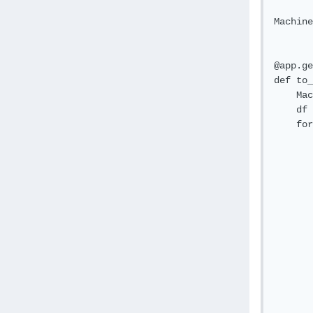
Machine
@app.ge
def to_
    Mac
    df 
    for
       
       
       
       
       
       
       
       
       
       
       