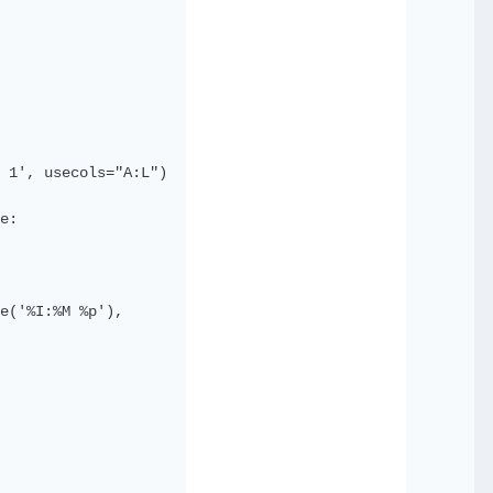
 1', usecols="A:L")

e:

e('%I:%M %p'),
