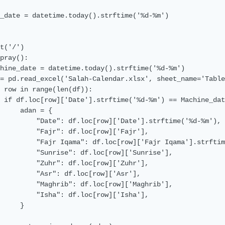
_date = datetime.today().strftime('%d-%m')

t('/')

pray():

hine_date = datetime.today().strftime('%d-%m')

= pd.read_excel('Salah-Calendar.xlsx', sheet_name='Table
 row in range(len(df)):

 if df.loc[row]['Date'].strftime('%d-%m') == Machine_dat
     adan = {

         "Date": df.loc[row]['Date'].strftime('%d-%m'),

         "Fajr": df.loc[row]['Fajr'],

         "Fajr Iqama": df.loc[row]['Fajr Iqama'].strftim
         "Sunrise": df.loc[row]['Sunrise'],

         "Zuhr": df.loc[row]['Zuhr'],

         "Asr": df.loc[row]['Asr'],

         "Maghrib": df.loc[row]['Maghrib'],

         "Isha": df.loc[row]['Isha'],

     }
