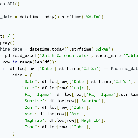
           "Zuhr": df.loc[row]['Zuhr'],

astAPI
()
           "Asr": df.loc[row]['Asr'],

           "Maghrib": df.loc[row]['Maghrib'],

_date
=
 datetime
.
today
().
strftime
(
'%d-%m'
)
           "Isha": df.loc[row]['Isha'],

       }

t
(
'/'
)
       return json.dumps(adan)
pray
():
hine_date
=
 datetime
.
today
().
strftime
(
'%d-%m'
)
=
 pd
.
read_excel
(
'Salah-Calendar.xlsx'
,
 sheet_name
=
'Table
 row 
in
 range
(
len
(
df
)):
if
 df
.
loc
[
row
][
'Date'
].
strftime
(
'%d-%m'
)
==
Machine_dat
     adan 
=
{
"Date"
:
 df
.
loc
[
row
][
'Date'
].
strftime
(
'%d-%m'
),
"Fajr"
:
 df
.
loc
[
row
][
'Fajr'
],
"Fajr Iqama"
:
 df
.
loc
[
row
][
'Fajr Iqama'
].
strftim
"Sunrise"
:
 df
.
loc
[
row
][
'Sunrise'
],
"Zuhr"
:
 df
.
loc
[
row
][
'Zuhr'
],
"Asr"
:
 df
.
loc
[
row
][
'Asr'
],
"Maghrib"
:
 df
.
loc
[
row
][
'Maghrib'
],
"Isha"
:
 df
.
loc
[
row
][
'Isha'
],
}