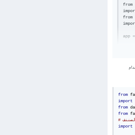
from 
impor
from 
impor
app =
Machi
 على شكل Json قُم باستخدام
@app.
def t
    M
    d
    f
from
 fa
     
import
 
     
from
 da
     
from
 fa
     
     
import
 
     