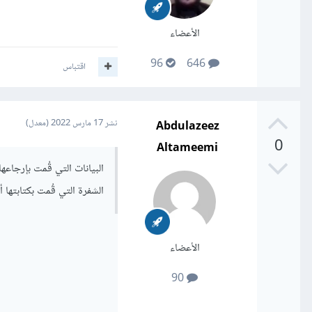
الأعضاء
96
646
اقتباس
Abdulazeez
نشر
17 مارس 2022
(معدل)
0
Altameemi
الشفرة التي قُمت بكتابتها 
الأعضاء
90