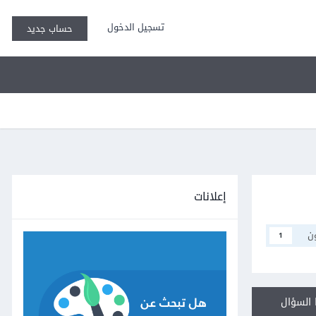
تسجيل الدخول
حساب جديد
إعلانات
ن
1
السؤال