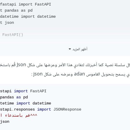
fastapi import FastAPI

t pandas as pd

datetime import datetime

t json

 FastAPI()

ne_date = datetime.today().strftime('%d-%m')

أظهر المزيد
السرفر يعرض البيانات على شكل سلسلة نصية كما أخبرتك لتفادي هذا الأمر وعرضها
get('/')

o_pray():

achine_date = datetime.today().strftime('%d-%m')

f = pd.read_excel('Salah-Calendar.xlsx', sheet_name='Tab
or row in range(len(df)):

stapi 
import
FastAPI
   if df.loc[row]['Date'].strftime('%d-%m') == Machine_d
pandas 
as
       adan = {

tetime 
import
           "Date": df.loc[row]['Date'].strftime('%d-%m')
stapi
.
responses 
import
JSONResponse
           "Fajr": df.loc[row]['Fajr'],

# قم باستدعاء الصننف^^^ 
           "Fajr Iqama": df.loc[row]['Fajr Iqama'].strft
json

           "Sunrise": df.loc[row]['Sunrise'],
