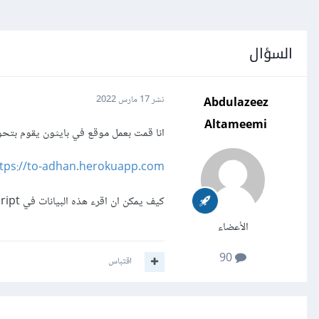
السؤال
Abdulazeez
نشر
17 مارس 2022
Altameemi
انا قمت بعمل موقع في بايثون يقوم بتحويل بيانات من الاكسيل الى 
tps://to-adhan.herokuapp.com/
كيف يمكن ان اقرء هذه البيانات في javascript
الأعضاء
90
اقتباس