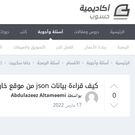
الرئيسية
دروس ومقالات
أسئلة وأجوبة
كتب
دورات
البرمجة
ريادة الأعمال
العمل الحر
التسويق والمبيعات
ال
الرئيسية
أسئلة وأجوبة
الأقسام
أسئلة البرمجة
جافا سكريبت
كيف 
كيف قراءة بيانات json من موقع خارجي في JavaScript؟
0
بواسطة Abdulazeez Altameemi
17 مارس 2022