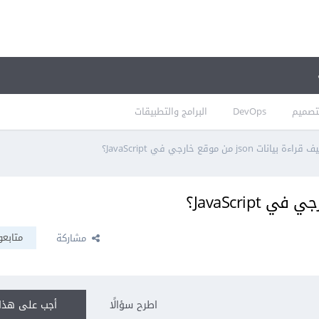
تصميم
DevOps
البرامج والتطبيقات
قراءة بيانات json من موقع خارجي في JavaScript؟
متابعو
مشاركة
اطرح سؤالًا
أجب على هذا 