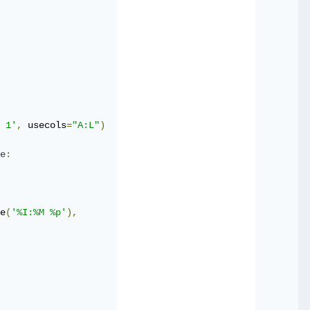
هذه الشيفرة
 1'
,
 usecols
=
"A:L"
)
e
:
e
(
'%I:%M %p'
),