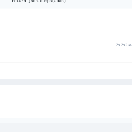
     return json.dumps(adan)
Zx Z