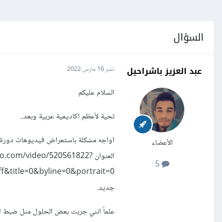
السؤال
عبد العزيز باشراحيل
نشر
16 مارس 2022
السلام عليكم
تحية لأعظم اكاديمية عربية وبعد..
اواجه مشكلة باستعراض فيديوهات دورة 
الأعضاء
العنوان ‪com/video/520561822?
5
جديد.
علماً انني جربت بعض الحلول مثل ضبط ا