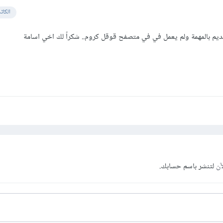
الكات
يم بالمهمة ولم يعمل في في متصفح قوقل كروم.. شكراً لك اخي اسامة
آن
لتنشر باسم حسابك.