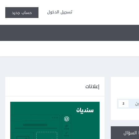
تسجيل الدخول
حساب جديد
إعلانات
ن
2
السؤال