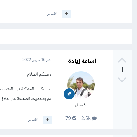
اقتباس
أسامة زيادة
نشر
16 مارس 2022
1
وعليكم السلام
ربما تكون المشكلة في المتصفح
قم بتحديث الصفحة من خلال ctrl + f5 ، ثم أخربني بالنتيجة .
الأعضاء
79
2.5k
اقتباس