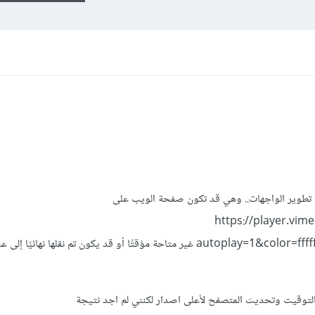
تطوير الواجهات.. وهي قد تكون صفحة الويب على
https://player.vimeo.
autoplay=1&color=ffffff&title=0&byline=0&portrait=0‬ غير متاحة مؤقتًا أو قد يكون تم نقلها نها
لتوقيت وتحديث المتصفح لأعلى اصدار لكنني لم اجد نتيجة