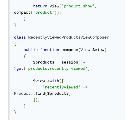
return
 view
(
'product.show'
,
compact
(
'product'
));
}
}
class
RecentlyViewedProductsViewComposer
{
public
function
 compose
(
View
 $view
)
{
        $products 
=
 session
()-
>
get
(
'products.recently_viewed'
);
        $view
->
with
([
'recentlyViewed'
=>
Product
::
find
(
$products
),
]);
}
}