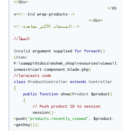
</
div
>
</
di
v
><!--
End
 wrap
-
products
-->
</
div
>
مشاهدة-->
<!--المنتجات
الأكثر
//الخطأ
Invalid
 argument supplied 
for
foreach
()
(
View
:
F
:
\xampp\htdocs\mshmk_shop\resources\views\l
ivewire\cart
-
component
.
blade
.
php
)
//laracasts code 
class
ProductController
extends
Controller
{
public
function
 show
(
Product
 $product
)
{
// Push product ID to session
        session
()-
>
push
(
'products.recently_viewed'
,
 $product
-
>
getKey
());