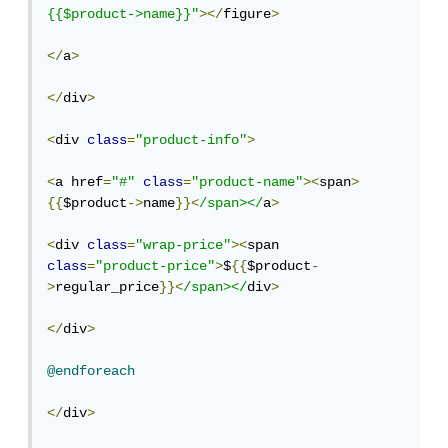
{{$product->name}}"
></
figure
>
</
a
>
</
div
>
<
div 
class
=
"product-info"
>
<
a href
=
"#"
class
=
"product-name"
><
span
>
{{
$product
->
name
}}<
/span></
a
>
<
div 
class
=
"wrap-price"
><
span 
class
=
"product-price"
>
$
{{
$product
-
>
regular_price
}}<
/span></
div
>
</
div
>
@endforeach
</
div
>