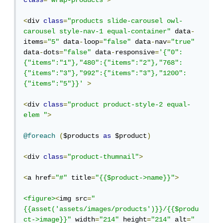
class
=
"wrap-products"
>
<
div 
class
=
"products slide-carousel owl-
carousel style-nav-1 equal-container"
 data
-
items
=
"5"
 data
-
loop
=
"false"
 data
-
nav
=
"true"
data
-
dots
=
"false"
 data
-
responsive
=
'{"0":
{"items":"1"},"480":{"items":"2"},"768":
{"items":"3"},"992":{"items":"3"},"1200":
{"items":"5"}}'
>
<
div 
class
=
"product product-style-2 equal-
elem "
>
@foreach
(
$products 
as
 $product
)
<
div 
class
=
"product-thumnail"
>
<
a href
=
"#"
 title
=
"{{$product->name}}"
>
<figure>
<
img src
=
"
{{asset('assets/images/products')}}/{{$produ
ct->image}}"
 width
=
"214"
 height
=
"214"
 alt
=
"