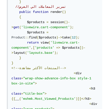
}
//تمرير المعاملات الي العرض 
public
function
 render
()
{
        $products 
=
 session
()-
>
get
(
'livewire.cart-component'
);
      	$products 
=
Product
::
find
(
$products
)->
take
(
12
);
return
 view
(
'livewire.cart-
component'
,[
'products'
=>
 $products
])-
>
layout
(
'layouts.base'
);
}
}
مشاهدة-->
<!--المنتجات
الأكثر
<
div 
class
=
"wrap-show-advance-info-box style-1 
box-in-site"
>
<
h3 
class
=
"title-box"
>
{{
__
(
'mshmk.Most_Viewed_Products'
)}}</
h3
>
<
div 