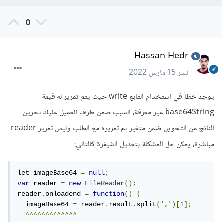
        res
.
status
(
201
).
send
();
}).
catch
(
error 
=>
{
0
        console
.
log
(
error
)
        res
.
status
(
500
).
send
();
Hassan Hedr
});
}
نشر
15 مارس 2022
يوجد خطأ في استخدام التابع write حيث يتم تمرير له قيمة
base64String غير معرفة، السبب ضمن طرف العميل عليك تخزين
الناتج من التحويل ضمن متغير ثم تمريره مع الطلب وليس تمرير reader
مباشرة، يمكن حل المشكلة بتعديل الشيفرة كالتالي:
let imageBase64 
=
null
;
var
 reader 
=
new
FileReader
();
reader
.
onloadend 
=
function
()
{
  imageBase64 
=
 reader
.
result
.
split
(
','
)[
1
];
^^^^^^^^^^^^^