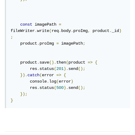
const
 imagePath 
=
fileWriter
.
write
(
req
.
body
.
proImg
,
 product
.
_id
)
;
    product
.
proImg 
=
 imagePath
;
    product
.
save
().
then
(
product 
=>
{
        res
.
status
(
201
).
send
();
}).
catch
(
error 
=>
{
        console
.
log
(
error
)
        res
.
status
(
500
).
send
();
});
}