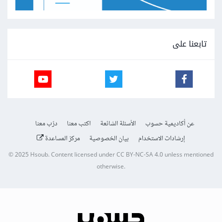
تابعنا على
عن أكاديمية حسوب
الأسئلة الشائعة
اكتب معنا
درّب معنا
إرشادات الاستخدام
بيان الخصوصية
مركز المساعدة
© 2025
Hsoub
.
Content licensed under
CC BY-NC-SA 4.0
unless mentioned
otherwise.