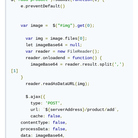
}
    e
.
preventDefault
()
//...
var
 image 
=
  $
(
"#img"
).
get
(
0
);
$
.
ajax
({
...
var
 img 
=
 image
.
files
[
0
];
  data
:
 imageBase64
,
      let imageBase64 
=
null
;
...
^^^^^^^^^^^
var
 reader 
=
new
FileReader
();
})
      reader
.
onloadend 
=
function
()
{
        imageBase64 
=
 reader
.
result
.
split
(
','
)
})
[
1
]
}
      reader
.
readAsDataURL
(
img
);
      $
.
ajax
({
        type
:
'POST'
,
        url
:
`
$
{
serverAddress
}/
product
/
add
`,
        cache
:
false
,
    contentType
:
false
,
    processData
:
false
,
    data
:
 imageBase64
,