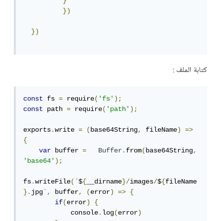
}
})
})
كتابة الملف :
const
 fs 
=
 require
(
'fs'
);
const
 path 
=
 require
(
'path'
);
exports
.
write 
=
(
base64String
,
 fileName
)
=>
{
var
 buffer 
=
Buffer
.
from
(
base64String
,
'base64'
);
fs
.
writeFile
(`
$
{
__dirname
}/
images
/
$
{
fileName
}.
jpg
`,
 buffer
,
(
error
)
=>
{
if
(
error
)
{
            console
.
log
(
error
)