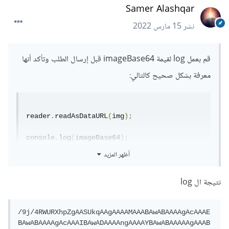
Samer Alashqar
نشر
15 مارس 2022
قم بعمل log لقيمة imageBase64 قبل إرسال الطلب وتأكد أنها
معرفة بشكل صحيح كالتالي:
reader
.
readAsDataURL
(
img
);
console
.
log
(
imageBase64
);
أظهر المزيد
$
.
ajax
({
  type
:
'POST'
,
نتيجة ال log
...
أيضًا تأكد من طريقة استدعائك للتابع write وأنك تقوم باستخراج
/9j/4RWURXhpZgAASUkqAAgAAAAMAAABAwABAAAAgAcAAAE
جسم الطلب الوراد وتمريره بشكل صحيح إليه كمعامل أول، يرجى
BAwABAAAAgAcAAAIBAwADAAAAngAAAAYBAwABAAAAAgAAAB