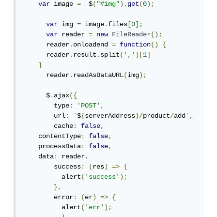
var
 image 
=
  $
(
"#img"
).
get
(
0
);
var
 img 
=
 image
.
files
[
0
];
var
 reader 
=
new
FileReader
();
      reader
.
onloadend 
=
function
()
{
      reader
.
result
.
split
(
','
)[
1
]
}
      reader
.
readAsDataURL
(
img
);
      $
.
ajax
({
        type
:
'POST'
,
        url
:
`
$
{
serverAddress
}/
product
/
add
`,
        cache
:
false
,
    contentType
:
false
,
    processData
:
false
,
    data
:
 reader
,
        success
:
(
res
)
=>
{
          alert
(
'success'
);
},
        error
:
(
er
)
=>
{
          alert
(
'err'
);