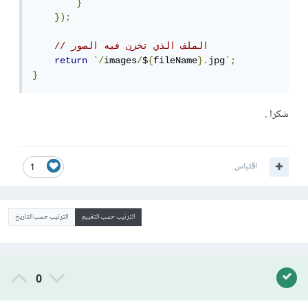
}
});
// الملف الذي تخزن فيه الصور
return
`/
images
/
$
{
fileName
}.
jpg
`;
}
شكرا .
اقتباس
1
الترتيب حسب التقييم
الترتيب حسب التاريخ
0