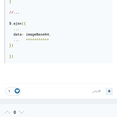
}
//...
$
.
ajax
({
...
  data
:
 imageBase64
,
...
^^^^^^^^^^^
})
})
اقتباس
1
0