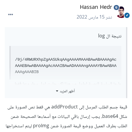
Hassan Hedr
نشر
15 مارس 2022
نتيجة ال log
/9j/4RWURXhpZgAASUkqAAgAAAAMAAABAwABAAAAgAc
AAAEBAwABAAAAgAcAAAIBAwADAAAAngAAAAYBAwABAA
AAAgAAABIB
طبعا السلسة النصية اطول من هذا لكن جلبت اول سطر منها فقط
أظهر المزيد
استدعاء التابع write :
قيمة جسم الطلب المرسل إلى addProduct هي فقط نص الصورة على
شكل base64، يجب إرسال باقي البيانات مع أسماءها الصحيحة ضمن
exports
.
addProduct 
=
(
req
,
res
)
=>
{
الطلب بطرف العميل ووضع قيمة الصورة ضمن proImg ليتم استخراجها
const
{
proName
,
 proQuantity
,
 proPrice
,