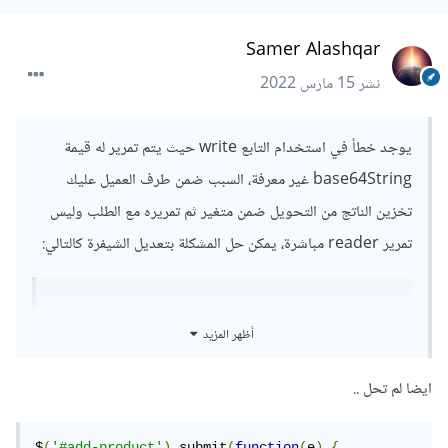
Samer Alashqar
نشر
15 مارس 2022
يوجد خطأ في استخدام التابع write حيث يتم تمرير له قيمة
base64String غير معرفة، السبب ضمن طرف العميل عليك
تخزين الناتج من التحويل ضمن متغير ثم تمريره مع الطلب وليس
تمرير reader مباشرة، يمكن حل المشكلة بتعديل الشيفرة كالتالي:
let imageBase64 
=
null
;
أظهر المزيد
var
 reader 
=
new
FileReader
();
reader
.
onloadend 
=
function
()
{
ايضا لم تحل ..
  imageBase64 
=
 reader
.
result
.
split
(
','
)
[
1
];
^^^^^^^^^^^^^
$
(
'#add-product'
).
submit
(
function
(
e
)
{