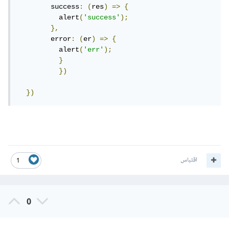
        success
:
(
res
)
=>
{
          alert
(
'success'
);
},
        error
:
(
er
)
=>
{
          alert
(
'err'
);
}
})
})
اقتباس
1
0