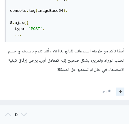
      reader
.
readAsDataURL
(
img
);
console
.
log
(
imageBase64
);
      $
.
ajax
({
$
.
ajax
({
        type
:
'POST'
,
  type
:
'POST'
,
        url
:
...
`
$
{
serverAddress
}/
product
/
add
`,
        cache
:
false
,
    contentType
:
false
,
أيضًا تأكد من طريقة استدعائك للتابع write وأنك تقوم باستخراج جسم
    processData
:
false
,
الطلب الوراد وتمريره بشكل صحيح إليه كمعامل أول، يرجى إرفاق كيفية
    data
:
 imageBase64
,
        success
:
(
res
)
=>
{
الاستدعاء في حال لم تستطع حل المشكلة
          alert
(
'success'
);
},
        error
:
(
er
)
=>
{
          alert
(
'err'
);
اقتباس
}
})
})
0