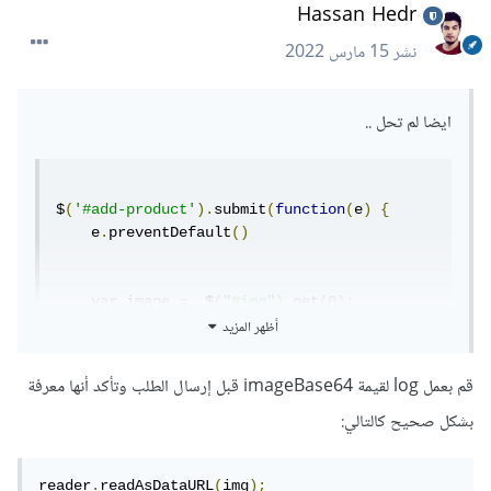
Hassan Hedr
نشر
15 مارس 2022
ايضا لم تحل ..
$
(
'#add-product'
).
submit
(
function
(
e
)
{
    e
.
preventDefault
()
var
 image 
=
  $
(
"#img"
).
get
(
0
);
أظهر المزيد
var
 img 
=
 image
.
files
[
0
];
      let imageBase64 
=
null
;
قم بعمل log لقيمة imageBase64 قبل إرسال الطلب وتأكد أنها معرفة
var
 reader 
=
new
FileReader
();
بشكل صحيح كالتالي:
      reader
.
onloadend 
=
function
()
{
        imageBase64 
=
reader
.
result
.
split
(
','
)[
1
]
reader
.
readAsDataURL
(
img
);
}