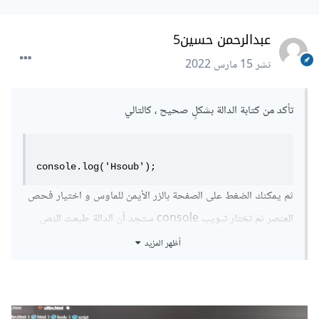
عبدالرحمن حسين5
نشر
15 مارس 2022
تأكد من كتابة الدالة بشكلٍ صحيح ، كالتالي
console.log('Hsoub');
ثم يمكنك الضغط على الصفحة بالزر الأيمن للماوس و اختيار فحص
العنصر ثم تختار تبويب console ستجد أن الدالة طبعت النص
الممر إليها ، أو يمكنك تجربة متصفح آخر و مشاهدة نتيجة تنفيذ
أظهر المزيد
الدالة.