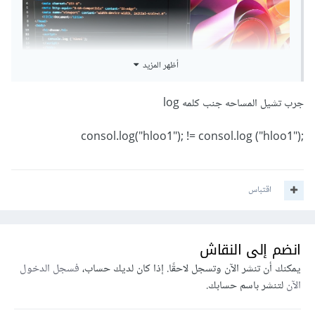
أظهر المزيد
جرب تشيل المساحه جنب كلمه log
;("hloo1") consol.log("hloo1"); != consol.log
اقتباس
انضم إلى النقاش
يمكنك أن تنشر الآن وتسجل لاحقًا. إذا كان لديك حساب،
فسجل الدخول
الآن
لتنشر باسم حسابك.