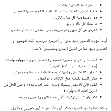
منطق العمل للتطبيق بأكمله .
كيفية تعاون الكائنات و الأصناف المختلفة مع بعضها البعض .
دور ومسؤولية كل فئة و كائن .
ما تفعله كل دالة و تابع .
الغرض من كل تعبير يتم تعريفه , سواء متغير , ثابت أو خاصية .
أيضاً سهولة التعديل عليه تعني أن الشيفرة البرمجية قابلة لتوسيع أو
التطوير عليها كما من السهل إصلاح وتشخيص الأخطاء .
الكائنات و التوابع صغيرة الحجم ولا تتحمل سوى مسؤولية واحدة
(و ذلك احتراما لمبدأ فصل المهام ) .
تتوفر الكائنات على واجهات برمجية عامة واضحة و موجزة .
يمكن التنبؤ بكبفية عمل الكائنات و توابعها .
الكود قابل للاختبار بسهولة ولديه اختبارات وحدة (أو على الأقل من
السهل كتابة الاختبارات) .
الاختبارات - إن توفرت- فهي سهلة الفهم والتغيير بسهولة .
يمكنك تعلم الكود النظيف خلال فهم الأساسيات فهو ضروري جداً وإن