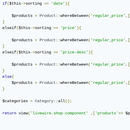
if
(
$this
->
sorting 
==
'date'
){
     $products 
=
Product
::
whereBetween
(
'regular_price'
,[
}
 elseif
(
$this
->
sorting 
==
'price'
){
     $products 
=
Product
::
whereBetween
(
'regular_price'
,[
}
 elseif
(
$this
->
sorting 
==
'price-desc'
){
     $products 
=
Product
::
whereBetween
(
'regular_price'
,[
}
else
{
     $products 
=
Product
::
whereBetween
(
'regular_price'
,[
}
 $categories 
=
Category
::
all
();
return
 view
(
'livewire.shop-component'
,[
'products'
=>
 $p