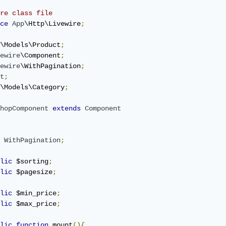
re class file
ce
App
\Http\Livewire
;
\Models\Product
;
ewire
\Component
;
ewire
\WithPagination
;
t
;
\Models\Category
;
hopComponent
extends
Component
WithPagination
;
lic
 $sorting
;
lic
 $pagesize
;
lic
 $min_price
;
lic
 $max_price
;
lic
function
 mount
(){