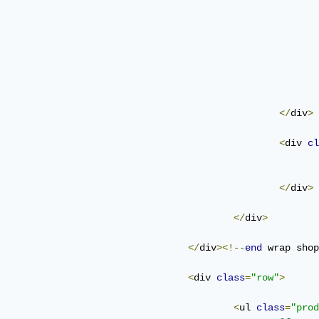
</
div
>
<
div 
cl
</
div
>
</
div
>
</
div
><!--
end
 wrap shop
<
div 
class
=
"row"
>
<
ul 
class
=
"prod