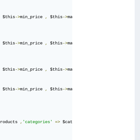
 $this
->
min_price 
,
 $this
->
max_price 
])->
orderBy
(
'create
 $this
->
min_price 
,
 $this
->
max_price 
])->
orderBy
(
'regula
 $this
->
min_price 
,
 $this
->
max_price 
])->
orderBy
(
'regula
 $this
->
min_price 
,
 $this
->
max_price 
])->
paginate
(
$this
-
roducts 
,
'categories'
=>
 $categories  
])->
layout
(
'layout