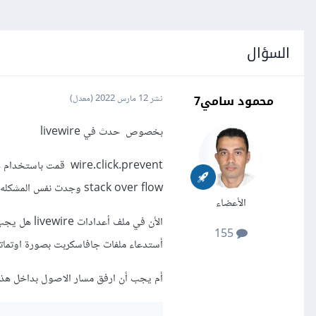
السؤال
محمود سامي7
نشر
12 مارس 2022
(معدل)
بخصوص حدث في livewire
wire.click.prevent 
stack over flow وجدت نفس المشكله بدون حل .
الأعضاء
الأن في مل
155
أستدعاء ملفات جافاسكربت بصورة اوتماتي
أم يجب أن ارفق مسار الاصول بداخل هذا 