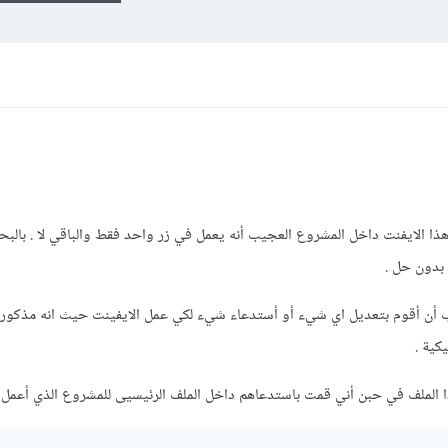
قمت باستخدام هذا الايفنت داخل المشروع العجيب أنه يعمل في زر واحد فقط والباقي لا . بال
ف أعدادات livewire هل يجب أن أقوم بتعديل اي شيء أو أستدعاء شيء لكي عمل الايفينت حيث انه مذكور
كية .
الملف في حبن أني قمت باستدعاهم داخل الملف الرئيسيى للمشروع الذي أعمل ع