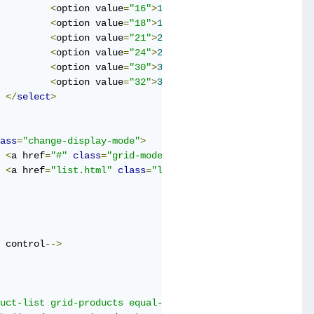
<
option value
=
"16"
>
16
 per page
</
option
>
<
option value
=
"18"
>
18
 per page
</
option
>
<
option value
=
"21"
>
21
 per page
</
option
>
<
option value
=
"24"
>
24
 per page
</
option
>
<
option value
=
"30"
>
30
 per page
</
option
>
<
option value
=
"32"
>
32
 per page
</
option
>
</
select
>
ass
=
"change-display-mode"
>
<
a href
=
"#"
class
=
"grid-mode display-mode active"
><
i 
cl
<
a href
=
"list.html"
class
=
"list-mode display-mode"
><
i 
c
 control
-->
uct-list grid-products equal-container"
>