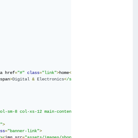
a href
=
"#"
class
=
"link"
>
home
<
/a></
li
>
span
>
Digital
&
Electronics
<
/span></
li
>
ol-sm-8 col-xs-12 main-content-area"
>
"
>
ss
=
"banner-link"
>
>
<
img src
=
"assets/images/shop-banner.jpg"
 alt
=
""
></
figur