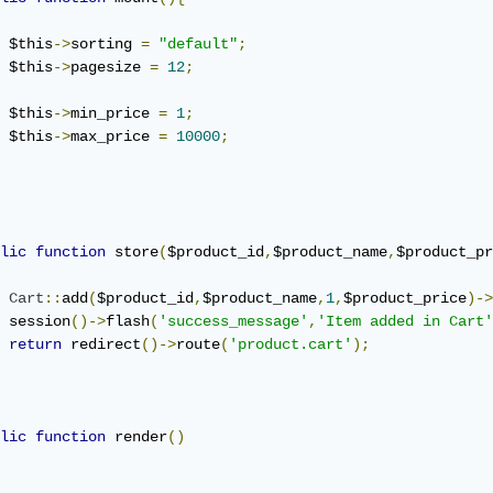
 $this
->
sorting 
=
"default"
;
 $this
->
pagesize 
=
12
;
 $this
->
min_price 
=
1
;
 $this
->
max_price 
=
10000
;
lic
function
 store
(
$product_id
,
$product_name
,
$product_pr
Cart
::
add
(
$product_id
,
$product_name
,
1
,
$product_price
)->
 session
()->
flash
(
'success_message'
,
'Item added in Cart'
return
 redirect
()->
route
(
'product.cart'
);
lic
function
 render
()