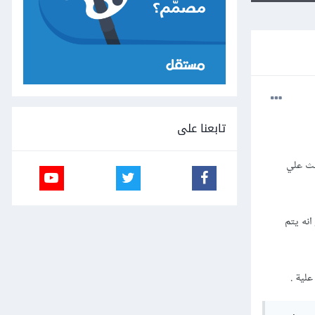
تابعنا على
بحث علي
 انه يتم
لية .