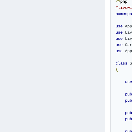
<?
#livewi
namespa
use
App
use
Liv
use
Liv
use
Car
use
App
class
S
{
use
pub
pub
pub
pub
pub