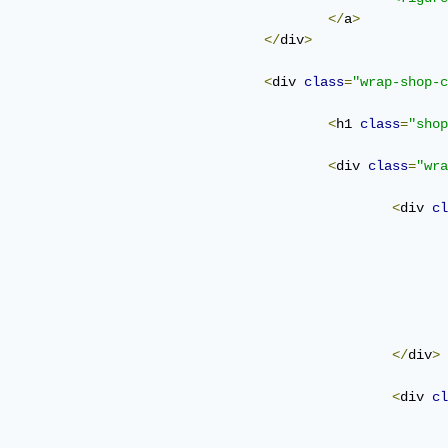
</
a
>
</
div
>
<
div 
class
=
"wrap-shop-c
<
h1 
class
=
"shop
<
div 
class
=
"wra
<
div 
cl
</
div
>
<
div 
cl