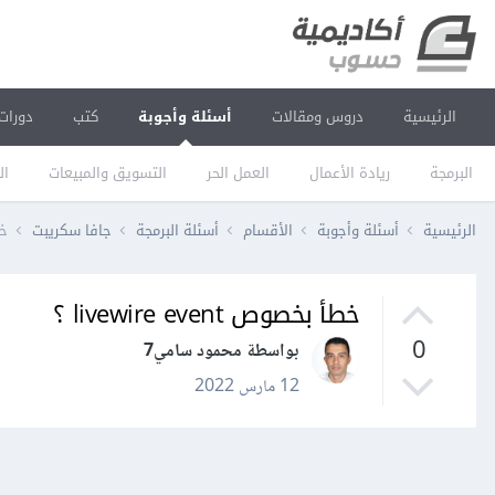
الرئيسية
دروس ومقالات
أسئلة وأجوبة
كتب
دورات
البرمجة
ريادة الأعمال
العمل الحر
التسويق والمبيعات
ال
الرئيسية
أسئلة وأجوبة
الأقسام
أسئلة البرمجة
جافا سكريبت
خطأ
خطأ بخصوص livewire event ؟
0
بواسطة محمود سامي7
12 مارس 2022