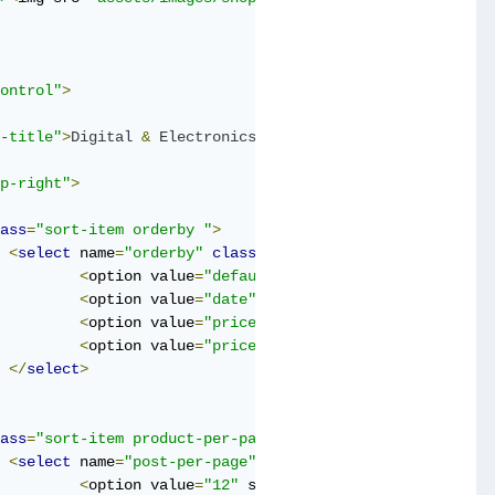
ontrol"
>
-title"
>
Digital
&
Electronics
</
h1
>
p-right"
>
ass
=
"sort-item orderby "
>
<
select
 name
=
"orderby"
class
=
"use-chosen"
 wire
:
model
=
's
<
option value
=
"default"
 selected
=
"selected"
>
Def
<
option value
=
"date"
>
Sort
by
 newness
</
option
>
<
option value
=
"price"
>
Sort
by
 price
:
 low to hig
<
option value
=
"price-desc"
>
Sort
by
 price
:
 high 
</
select
>
ass
=
"sort-item product-per-page"
>
<
select
 name
=
"post-per-page"
class
=
"use-chosen"
 wire
:
mo
<
option value
=
"12"
 selected
=
"selected"
>
12
 per p