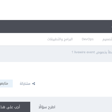
تصميم
DevOps
البرامج والتطبيقات
 بخصوص livewire event ؟
متابعو
مشاركة
اطرح سؤالًا
أجب على هذا 