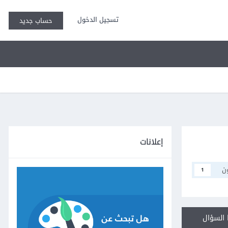
تسجيل الدخول
حساب جديد
إعلانات
ن
1
السؤال