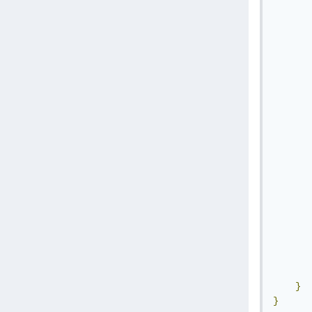
       
       
       
       
       
       
       
}
}