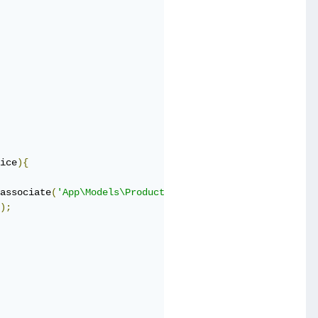
ice
){
associate
(
'App\Models\Product'
);
);