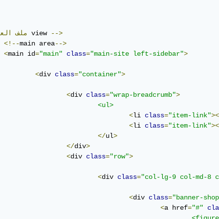
-->
 view 
ملف
الع
<!--
main area
-->
<
main id
=
"main"
class
=
"main-site left-sidebar"
>
<
div 
class
=
"container"
>
<
div 
class
=
"wrap-breadcrumb"
>
<ul>
<
li 
class
=
"item-link"
><
<
li 
class
=
"item-link"
><
</
ul
>
</
div
>
<
div 
class
=
"row"
>
<
div 
class
=
"col-lg-9 col-md-8 c
<
div 
class
=
"banner-shop
<
a href
=
"#"
cla
<figure