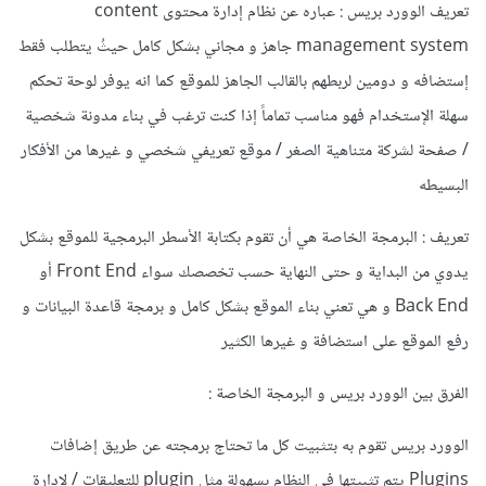
تعريف الوورد بريس : عباره عن نظام إدارة محتوى content
management system جاهز و مجاني بشكل كامل حيثُ يتطلب فقط
إستضافه و دومين لربطهم بالقالب الجاهز للموقع كما انه يوفر لوحة تحكم
سهلة الإستخدام فهو مناسب تماماً إذا كنت ترغب في بناء مدونة شخصية
/ صفحة لشركة متناهية الصغر / موقع تعريفي شخصي و غيرها من الأفكار
البسيطه
تعريف : البرمجة الخاصة هي أن تقوم بكتابة الأسطر البرمجية للموقع بشكل
يدوي من البداية و حتى النهاية حسب تخصصك سواء Front End أو
Back End و هي تعني بناء الموقع بشكل كامل و برمجة قاعدة البيانات و
رفع الموقع على استضافة و غيرها الكثير
الفرق بين الوورد بريس و البرمجة الخاصة :
الوورد بريس تقوم به بتثبيت كل ما تحتاج برمجته عن طريق إضافات
Plugins يتم تثبيتها في النظام بسهولة مثل plugin للتعليقات / لإدارة