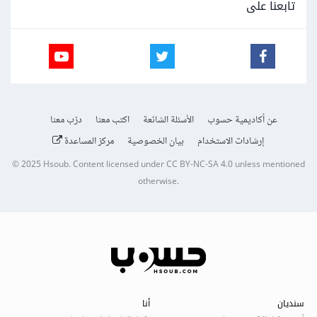
تابعنا على
عن أكاديمية حسوب
الأسئلة الشائعة
اكتب معنا
درّب معنا
إرشادات الاستخدام
بيان الخصوصية
مركز المساعدة
© 2025
Hsoub
.
Content licensed under
CC BY-NC-SA 4.0
unless mentioned
otherwise.